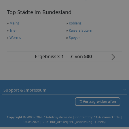
Top Städte im Bundesland
»
Mainz
»
Koblenz
»
Trier
»
Kaiserslautern
»
Worms
»
Speyer
Ergebnisse:
1
-
7
von
500
Support & Impressum
Vertrag widerrufen
Copyright © 2000 - 2026 1A-Infosysteme.de | Content by: 1A-Automarkt.de |
06.08.2026
| CFo: nur_Artikel|SEO_anpassung ( 0.996)