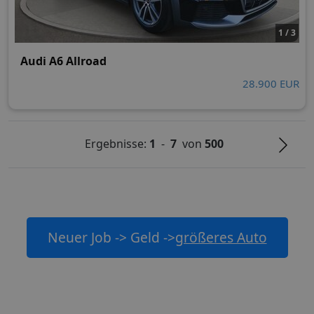
1 / 3
Audi A6 Allroad
28.900 EUR
Ergebnisse:
1
-
7
von
500
Neuer Job -> Geld ->
größeres Auto