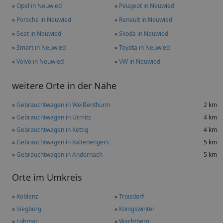
»
Opel in Neuwied
»
Peugeot in Neuwied
»
Porsche in Neuwied
»
Renault in Neuwied
»
Seat in Neuwied
»
Skoda in Neuwied
»
Smart in Neuwied
»
Toyota in Neuwied
»
Volvo in Neuwied
»
VW in Neuwied
weitere Orte in der Nähe
»
Gebrauchtwagen in Weißenthurm
2 km
»
Gebrauchtwagen in Urmitz
4 km
»
Gebrauchtwagen in Kettig
4 km
»
Gebrauchtwagen in Kaltenengers
5 km
»
Gebrauchtwagen in Andernach
5 km
Orte im Umkreis
»
Koblenz
»
Troisdorf
»
Siegburg
»
Königswinter
»
Lohmar
»
Wachtberg