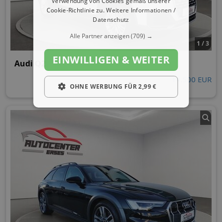
Verwendung von Cookies gemäß unserer
Cookie-Richtlinie zu.
Weitere Informationen /
Datenschutz
Alle Partner anzeigen
(709) →
1 / 3
EINWILLIGEN & WEITER
Audi Q2
14.500 EUR
OHNE WERBUNG FÜR 2,99 €