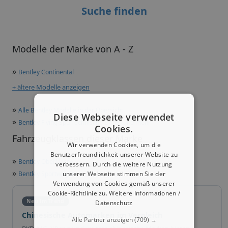
Suche finden
Modelle der Marke von A - Z
»
Bentley Continental
+ ältere Modelle anzeigen
»
Alle Bentley Modelle in der Übersicht
Diese Webseite verwendet
»
Bentley Flying Spu Technische Daten und mehr
Cookies.
Fahrzeugklassen dieser Marke
Wir verwenden Cookies, um die
Benutzerfreundlichkeit unserer Website zu
»
Bentley Oberklasse
verbessern. Durch die weitere Nutzung
»
unserer Webseite stimmen Sie der
Bentley Sportwagen
Verwendung von Cookies gemäß unserer
Cookie-Richtlinie zu.
Weitere Informationen /
Neu im Trend
Datenschutz
Chinesische Automarken im Vergleich
Alle Partner anzeigen
(709) →