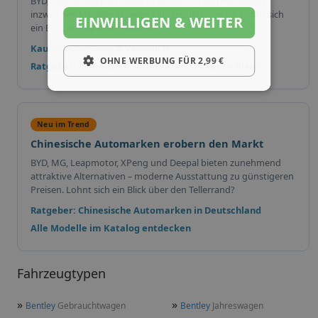
BYD, MG, XPeng und weitere chinesische Marken bieten
inzwischen Modelle in vielen Fahrzeugklassen an. Lohnt sich
EINWILLIGEN & WEITER
ein Blick auf die Alternativen?
Kaufentscheidung & Vergleich
OHNE WERBUNG FÜR 2,99 €
Ratgeber: Chinesische Automarken in Deutschland
Neu im Trend
Chinesische Automarken erobern den Markt
BYD, MG, Leapmotor, XPeng und Deepal bieten zunehmend
attraktive Alternativen – moderne Ausstattung zu günstigeren
Preisen. Lohnt sich ein Blick über den Tellerrand?
Ratgeber: Chinesische Automarken in Deutschland
Alle Modelle im Katalog entdecken
Fahrzeugtypen
»
»
Bentley
Gebrauchtwagen
Bentley
Jahreswagen