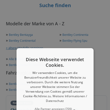
Suche finden
Modelle der Marke von A - Z
»
»
Bentley Bentayga
Bentley Continenta
»
»
Bentley Continental
Bentley Flying Spu
+ ältere Modelle anzeigen
»
Diese Webseite verwendet
Alle Bentley Modelle in der Übersicht
»
Cookies.
Bentley Turbo RT Technische Daten und mehr
Fahrzeugklassen dieser Marke
Wir verwenden Cookies, um die
Benutzerfreundlichkeit unserer Website zu
verbessern. Durch die weitere Nutzung
»
Bentley Oberklasse
unserer Webseite stimmen Sie der
»
Bentley Sportwagen
Verwendung von Cookies gemäß unserer
Cookie-Richtlinie zu.
Weitere Informationen /
Datenschutz
Neu im Trend
Alle Partner anzeigen
(709) →
Chinesische Automarken im Vergleich