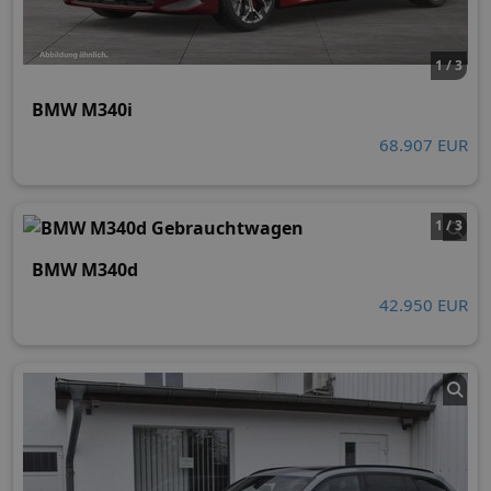
1 / 3
BMW M340i
68.907 EUR
1 / 3
BMW M340d
42.950 EUR