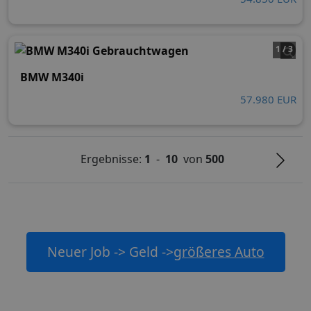
1 / 3
BMW M340i
57.980 EUR
Ergebnisse:
1
-
10
von
500
Neuer Job -> Geld ->
größeres Auto