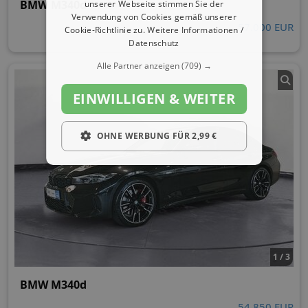
BMW M340d
unserer Webseite stimmen Sie der
Verwendung von Cookies gemäß unserer
57.000 EUR
Cookie-Richtlinie zu.
Weitere Informationen /
Datenschutz
Alle Partner anzeigen
(709) →
EINWILLIGEN & WEITER
OHNE WERBUNG FÜR 2,99 €
1 / 3
BMW M340d
54.850 EUR