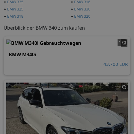
»
»
BMW 335
BMW 316
»
»
BMW 325
BMW 330
»
»
BMW 318
BMW 320
Überblick der BMW 340 zum kaufen
1 / 3
BMW M340i
43.700 EUR