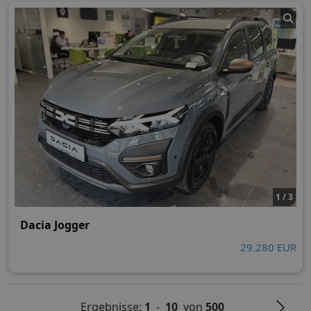
1 / 3
Dacia Jogger
29.280 EUR
Ergebnisse:
1
-
10
von
500