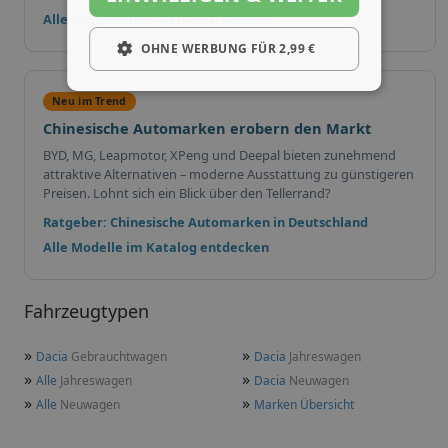
Alle chinesischen Marken & Modelle
OHNE WERBUNG FÜR 2,99 €
Neu im Trend
Chinesische Automarken erobern den Markt
BYD, MG, Leapmotor, XPeng und Deepal bieten zunehmend
attraktive Alternativen – moderne Ausstattung zu günstigeren
Preisen. Lohnt sich ein Blick über den Tellerrand?
Ratgeber: Chinesische Automarken in Deutschland
Alle Modelle im Katalog entdecken
Fahrzeugtypen
»
»
Dacia
Gebrauchtwagen
Dacia
Jahreswagen
»
»
Alle
Jahreswagen
Dacia
Neuwagen
»
»
Alle
Neuwagen
Marken Übersicht