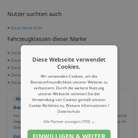
Nutzer suchten auch
»
Dacia Kleine SUVs
Fahrzeugklassen dieser Marke
»
Dacia Kleinwagen
Diese Webseite verwendet
»
Dacia Kompaktklasse
Cookies.
»
Dacia SUV
»
Dacia Van Mini
Wir verwenden Cookies, um die
»
Benutzerfreundlichkeit unserer Website zu
Dacia Transporter - klein
verbessern. Durch die weitere Nutzung
unserer Webseite stimmen Sie der
Marke im Vergleich
Verwendung von Cookies gemäß unserer
Cookie-Richtlinie zu.
Weitere Informationen /
Dacia vs. chinesische Marken
Datenschutz
Für einzelne Dacia-Baureihen ordnen wir konkrete chinesische
Gegenmodelle ein – inklusive Ausstattung und Preisniveau im
Alle Partner anzeigen
(709) →
direkten Vergleich.
EINWILLIGEN & WEITER
Zum Markenvergleich