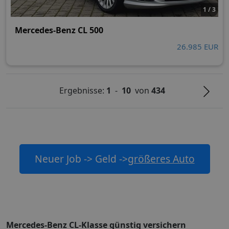
1 / 3
Mercedes-Benz CL 500
26.985 EUR
Ergebnisse:
1
-
10
von
434
Neuer Job -> Geld ->
größeres Auto
Mercedes-Benz CL-Klasse günstig versichern