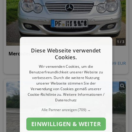
1 / 3
Diese Webseite verwendet
Mercedes-Benz CL 220
Cookies.
5.199 EUR
Wir verwenden Cookies, um die
Benutzerfreundlichkeit unserer Website zu
verbessern. Durch die weitere Nutzung
unserer Webseite stimmen Sie der
Verwendung von Cookies gemäß unserer
Cookie-Richtlinie zu.
Weitere Informationen /
Datenschutz
Alle Partner anzeigen
(709) →
EINWILLIGEN & WEITER