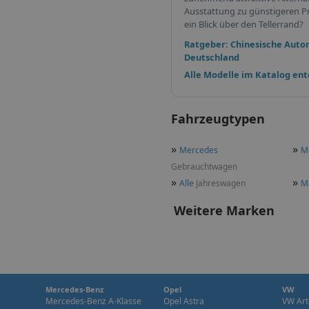
Ausstattung zu günstigeren Pr
ein Blick über den Tellerrand?
Ratgeber: Chinesische Auto
Deutschland
Alle Modelle im Katalog en
Fahrzeugtypen
»
»
Mercedes
M
Gebrauchtwagen
»
»
Alle
Jahreswagen
M
Weitere Marken
Mercedes-Benz
Opel
VW
Mercedes-Benz A-Klasse
Opel Astra
VW Art