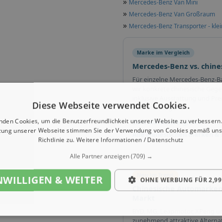
»
Mercedes-Benz Van Mini
»
Mercedes-Benz Van Großraum
»
Mercedes-Benz Transporter - klei
Marke im Vergleich
Mercedes-Benz vs. chin
Für einzelne Mercedes-Benz-
wir konkrete chinesische Gege
inklusive Ausstattung und Pre
Diese Webseite verwendet Cookies.
direkten Vergleich.
nden Cookies, um die Benutzerfreundlichkeit unserer Website zu verbessern.
Zum Markenvergleich
zung unserer Webseite stimmen Sie der Verwendung von Cookies gemäß uns
Alle chinesischen Marken &
Richtlinie zu.
Weitere Informationen / Datenschutz
Alle Partner anzeigen
(709) →
Neu im Trend
NWILLIGEN & WEITER
OHNE WERBUNG FÜR 2,99
Chinesische Automarken
Markt
BYD, MG, Leapmotor, XPeng u
zunehmend attraktive Alterna