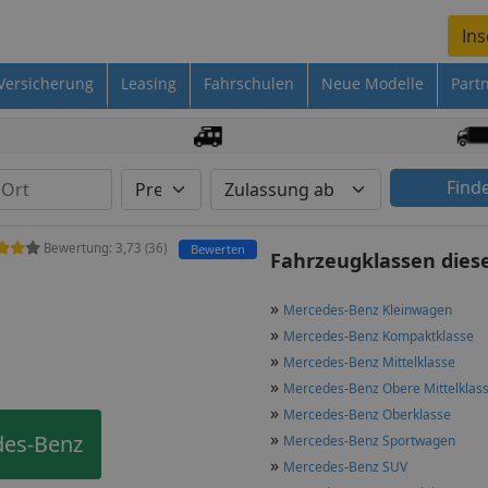
Ins
Versicherung
Leasing
Fahrschulen
Neue Modelle
Part
Find
Bewertung:
3,73
(
36
)
Bewerten
Fahrzeugklassen dies
»
Mercedes-Benz Kleinwagen
»
Mercedes-Benz Kompaktklasse
»
Mercedes-Benz Mittelklasse
»
Mercedes-Benz Obere Mittelklas
»
Mercedes-Benz Oberklasse
»
des-Benz
Mercedes-Benz Sportwagen
»
Mercedes-Benz SUV