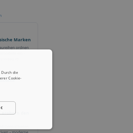
n
esische Marken
Baureihen ordnen
nmodelle ein –
isniveau im
 Durch die
erer Cookie-
 Modelle
 €
 erobern den
nd Deepal bieten
tiven – moderne