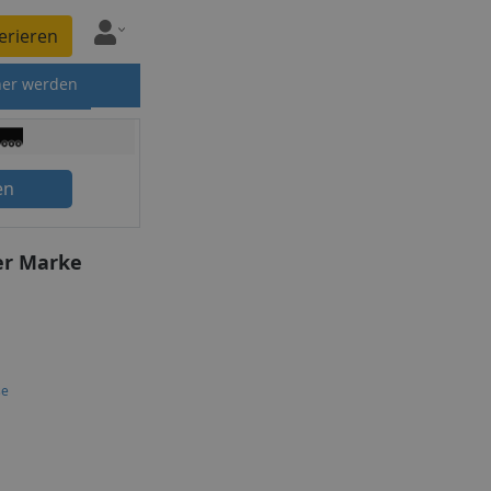
erieren
ner werden
en
er Marke
se