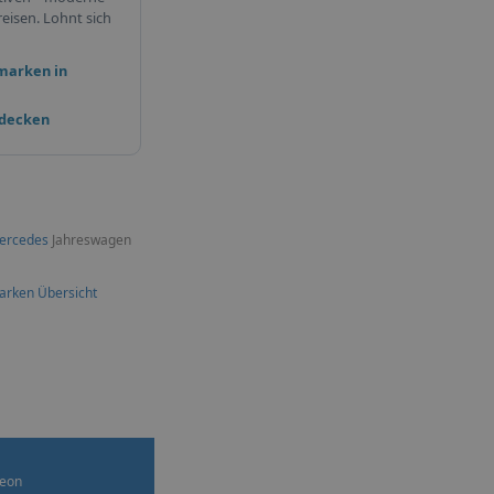
eisen. Lohnt sich
marken in
tdecken
ercedes
Jahreswagen
arken Übersicht
eon