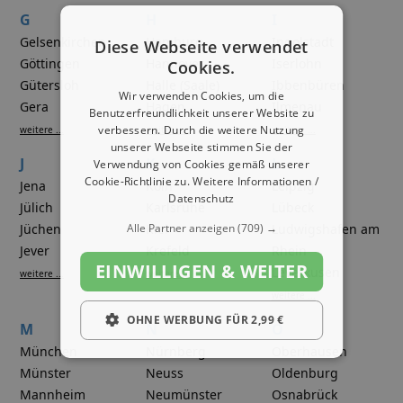
G
H
I
Gelsenkirchen
Hamburg
Ingolstadt
Diese Webseite verwendet
Göttingen
Hannover
Iserlohn
Cookies.
Gütersloh
Halle (Saale)
Ibbenbüren
Wir verwenden Cookies, um die
Gera
Hagen
Ilmenau
Benutzerfreundlichkeit unserer Website zu
verbessern. Durch die weitere Nutzung
weitere ...
weitere ...
weitere ...
unserer Webseite stimmen Sie der
J
K
L
Verwendung von Cookies gemäß unserer
Cookie-Richtlinie zu.
Weitere Informationen /
Jena
Köln
Leipzig
Datenschutz
Jülich
Karlsruhe
Lübeck
Jüchen
Alle Partner anzeigen
Kiel
(709) →
Ludwigshafen am
Jever
Krefeld
Rhein
EINWILLIGEN & WEITER
Leverkusen
weitere ...
weitere ...
weitere ...
OHNE WERBUNG FÜR 2,99 €
M
N
O
München
Nürnberg
Oberhausen
Münster
Neuss
Oldenburg
Mannheim
Neumünster
Osnabrück