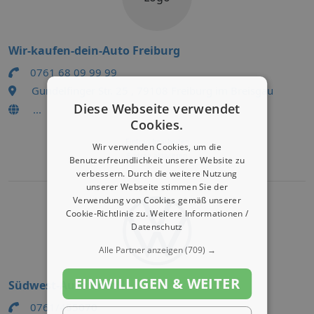
Wir-kaufen-dein-Auto Freiburg
0761 68 09 99 99
Gundelfinger Str. 25 , 79108 Freiburg im Breisgau
Diese Webseite verwendet
...
Cookies.
Eintrag bearbeiten
Wir verwenden Cookies, um die
Eintrag aktivieren
Benutzerfreundlichkeit unserer Website zu
verbessern. Durch die weitere Nutzung
unserer Webseite stimmen Sie der
Verwendung von Cookies gemäß unserer
Cookie-Richtlinie zu.
Weitere Informationen /
Datenschutz
Alle Partner anzeigen
(709) →
EINWILLIGEN & WEITER
Südwest-Auto GmbH
0761/455070