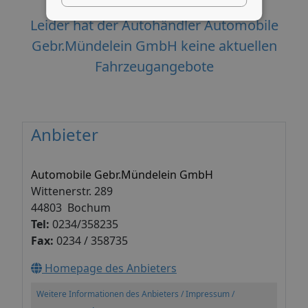
Leider hat der Autohändler Automobile
Gebr.Mündelein GmbH keine aktuellen
Fahrzeugangebote
Anbieter
Automobile Gebr.Mündelein GmbH
Wittenerstr. 289
44803 Bochum
Tel:
0234/358235
Fax:
0234 / 358735
Homepage des Anbieters
Weitere Informationen des Anbieters / Impressum /