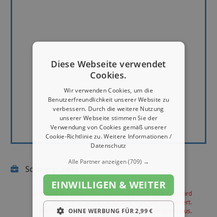
Diese Webseite verwendet
Cookies.
Wir verwenden Cookies, um die
Benutzerfreundlichkeit unserer Website zu
verbessern. Durch die weitere Nutzung
unserer Webseite stimmen Sie der
Verwendung von Cookies gemäß unserer
Cookie-Richtlinie zu.
Weitere Informationen /
Datenschutz
Alle Partner anzeigen
(709) →
Schwerpunkte:
EINWILLIGEN & WEITER
Aufgrund des eingeschränkten Modus Ihres Vertrages wird
diese Seite noch nicht für Interessenten präsentiert.
OHNE WERBUNG FÜR 2,99 €
Aktivieren Sie im geschlossenen Bereich den Vollmodus.