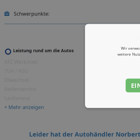
Schwerpunkte:
U
Wir verwe
Leistung rund um die Autos
weitere Nut
KFZ Werkstatt
TÜV / ASU
Ölwechsel
EI
Reifenservice
Lackiererei
+ Mehr anzeigen
Leider hat der Autohändler Norbert