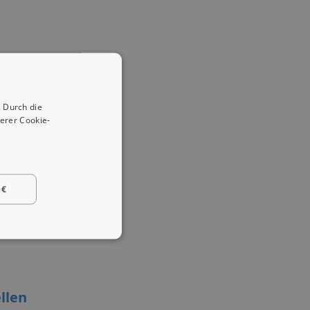
 Durch die
erer Cookie-
 €
llen