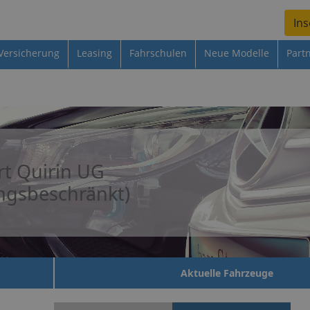
Ins
Versicherung
Leasing
Fahrschulen
Neue Modelle
Part
t Quirin UG
ngsbeschränkt)
Aktuelle Fahrzeuge