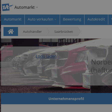
Automarkt
Automarkt
Auto verkaufen
Bewertung
Autokredit
Autohändler
Saarbrücken
Logo laden
Norber
(haftu
Unternehmensprofil