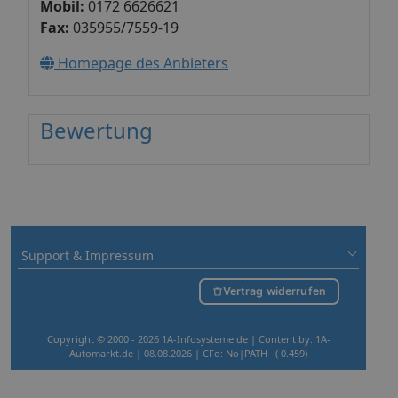
Mobil:
0172 6626621
Fax:
035955/7559-19
Homepage des Anbieters
Bewertung
Support & Impressum
Vertrag widerrufen
Copyright © 2000 - 2026 1A-Infosysteme.de | Content by: 1A-
Automarkt.de | 08.08.2026
| CFo: No|PATH ( 0.459)