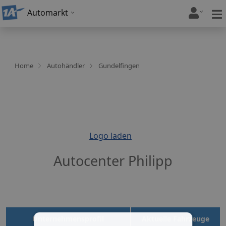
Automarkt
Home
Autohändler
Gundelfingen
Logo laden
Autocenter Philipp
Unternehmensprofil
Aktuelle Fahrzeuge