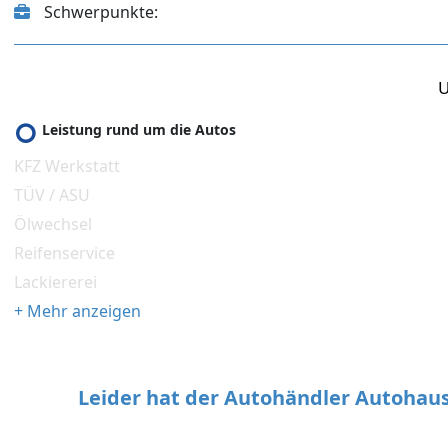
Schwerpunkte:
U
Leistung rund um die Autos
KFZ Werkstatt
TÜV / ASU
Ölwechsel
Reifenservice
Lackiererei
+ Mehr anzeigen
Leider hat der Autohändler Autohau