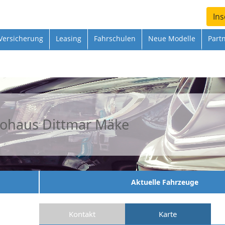
Ins
Versicherung
Leasing
Fahrschulen
Neue Modelle
Part
ohaus Dittmar Mäke
Aktuelle Fahrzeuge
Kontakt
Karte