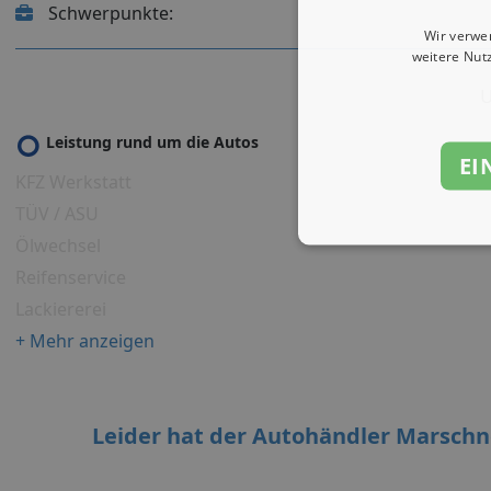
Schwerpunkte:
Wir verwe
weitere Nut
U
Leistung rund um die Autos
EI
KFZ Werkstatt
TÜV / ASU
Ölwechsel
Reifenservice
Lackiererei
+ Mehr anzeigen
Leider hat der Autohändler Marsch