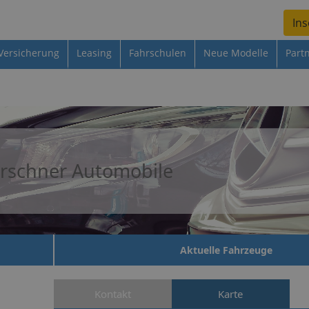
Ins
Versicherung
Leasing
Fahrschulen
Neue Modelle
Part
rschner Automobile
Aktuelle Fahrzeuge
Kontakt
Karte