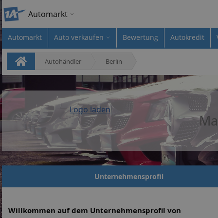
Automarkt
Automarkt
Auto verkaufen
Bewertung
Autokredit
Autohändler
Berlin
Logo laden
Ma
Unternehmensprofil
Willkommen auf dem Unternehmensprofil von