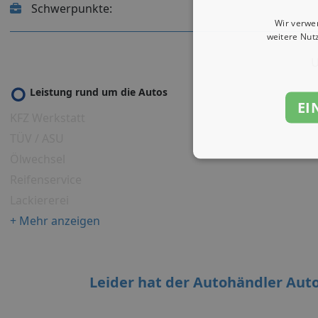
Schwerpunkte:
Wir verwe
weitere Nut
U
Leistung rund um die Autos
EI
KFZ Werkstatt
TÜV / ASU
Ölwechsel
Reifenservice
Lackiererei
+ Mehr anzeigen
Leider hat der Autohändler Aut