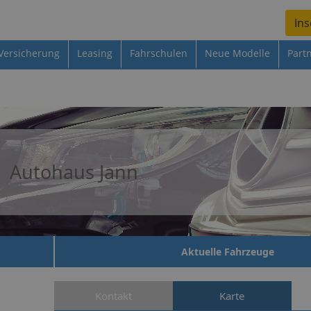
Ins
Versicherung
Leasing
Fahrschulen
Neue Modelle
Part
Autohaus Jann
Aktuelle Fahrzeuge
Kontakt
Karte