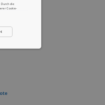
 Durch die
erer Cookie-
 €
ote