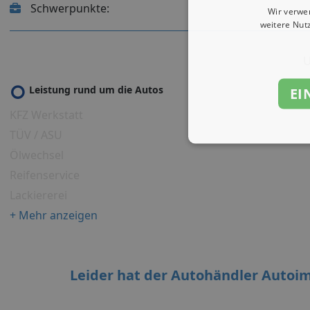
Schwerpunkte:
Wir verwe
weitere Nut
U
Leistung rund um die Autos
EI
KFZ Werkstatt
TÜV / ASU
Ölwechsel
Reifenservice
Lackiererei
+ Mehr anzeigen
Leider hat der Autohändler Autoi