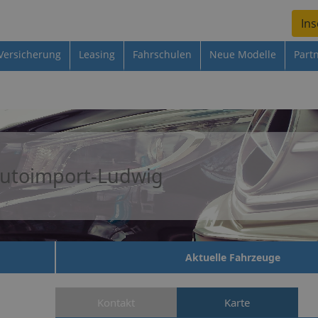
Ins
Versicherung
Leasing
Fahrschulen
Neue Modelle
Part
utoimport-Ludwig
Aktuelle Fahrzeuge
Kontakt
Karte