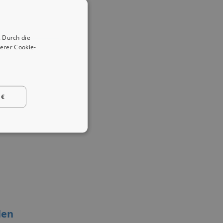
 Durch die
erer Cookie-
 €
len