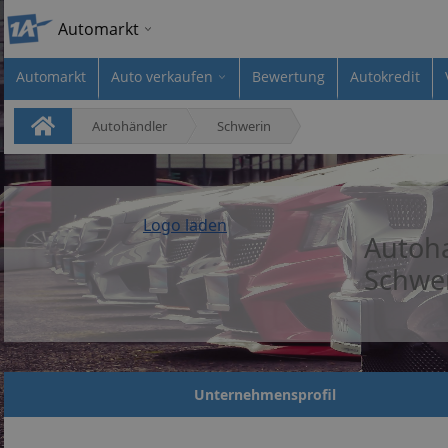
Automarkt
Automarkt
Auto verkaufen
Bewertung
Autokredit
Autohändler
Schwerin
Logo laden
Autoha
Schwe
Unternehmensprofil