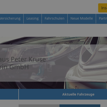
Ins
Versicherung
Leasing
Fahrschulen
Neue Modelle
Part
us Peter Kruse
rin GmbH
Aktuelle Fahrzeuge