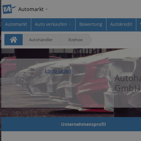
Automarkt
Automarkt
Auto verkaufen
Bewertung
Autokredit
Autohändler
Itzehoe
Logo laden
Autoha
GmbH
Unternehmensprofil