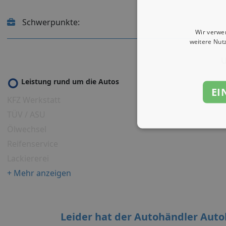
Schwerpunkte:
Wir verwe
weitere Nut
U
Leistung rund um die Autos
EI
KFZ Werkstatt
TÜV / ASU
Ölwechsel
Reifenservice
Lackiererei
+ Mehr anzeigen
Leider hat der Autohändler Aut