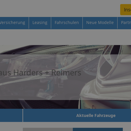
Ins
Versicherung
Leasing
Fahrschulen
Neue Modelle
Part
us Harders + Reimers
Aktuelle Fahrzeuge