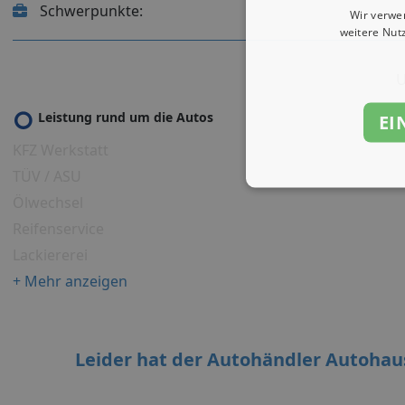
Schwerpunkte:
Wir verwe
weitere Nut
U
Leistung rund um die Autos
EI
KFZ Werkstatt
TÜV / ASU
Ölwechsel
Reifenservice
Lackiererei
+ Mehr anzeigen
Leider hat der Autohändler Autoha