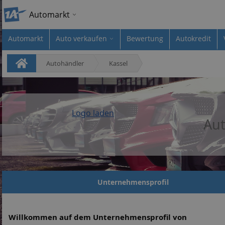
Automarkt
Automarkt
Auto verkaufen
Bewertung
Autokredit
Autohändler
Kassel
Logo laden
Au
Unternehmensprofil
Willkommen auf dem Unternehmensprofil von