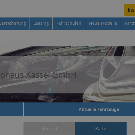
Ins
Versicherung
Leasing
Fahrschulen
Neue Modelle
Part
tohaus Kassel GmbH
Aktuelle Fahrzeuge
Kontakt
Karte