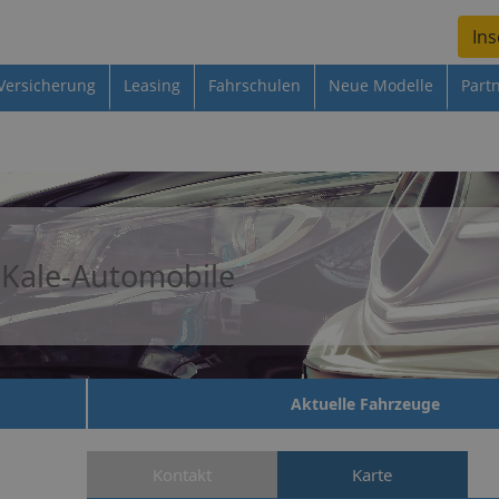
Ins
Versicherung
Leasing
Fahrschulen
Neue Modelle
Part
Kale-Automobile
Aktuelle Fahrzeuge
Kontakt
Karte