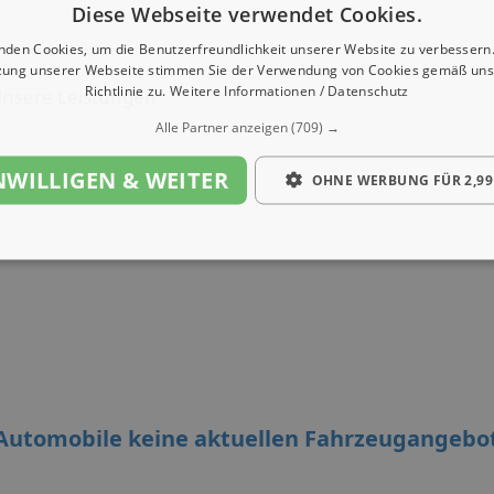
Diese Webseite verwendet Cookies.
nden Cookies, um die Benutzerfreundlichkeit unserer Website zu verbessern.
zung unserer Webseite stimmen Sie der Verwendung von Cookies gemäß uns
Richtlinie zu.
Weitere Informationen / Datenschutz
nsere Leistungen
Alle Partner anzeigen
(709) →
NWILLIGEN & WEITER
OHNE WERBUNG FÜR 2,99
-Automobile keine aktuellen Fahrzeugangebo