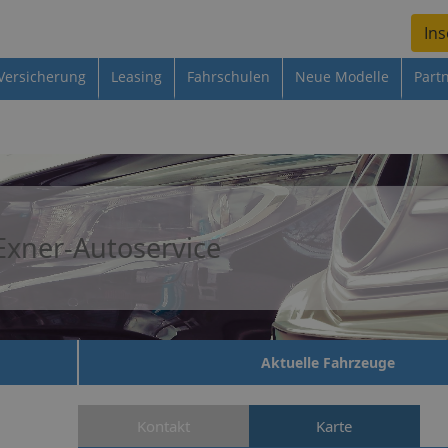
Ins
Versicherung
Leasing
Fahrschulen
Neue Modelle
Part
Exner-Autoservice
Aktuelle Fahrzeuge
Kontakt
Karte