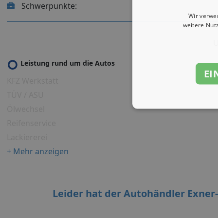
Schwerpunkte:
Wir verwe
weitere Nut
U
Leistung rund um die Autos
EI
KFZ Werkstatt
TÜV / ASU
Ölwechsel
Reifenservice
Lackiererei
+ Mehr anzeigen
Leider hat der Autohändler Exner