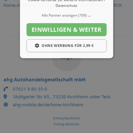
home.mobile.de/ARAUTOMOBILEKIRCHHEIMUNTERTECK
Datenschutz
Alle Partner anzeigen
(709) →
Eintrag bearbeiten
Eintrag aktivieren
EINWILLIGEN & WEITER
OHNE WERBUNG FÜR 2,99 €
Logo
ahg Autohandelsgesellschaft mbH
07021 9 80 35-0
Stuttgarter Str. 65 , 73230 Kirchheim unter Teck
ahg-mobile.de/de/bmw-kirchheim
Eintrag bearbeiten
Eintrag aktivieren