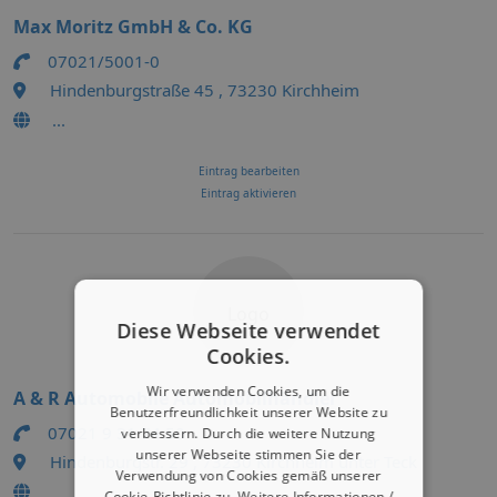
Max Moritz GmbH & Co. KG
07021/5001-0
Hindenburgstraße 45 , 73230 Kirchheim
...
Eintrag bearbeiten
Eintrag aktivieren
Logo
Diese Webseite verwendet
Cookies.
Wir verwenden Cookies, um die
A & R Automobile Automobilhändler
Benutzerfreundlichkeit unserer Website zu
07021 9 31 74 50
verbessern. Durch die weitere Nutzung
unserer Webseite stimmen Sie der
Hindenburgstr. 29 , 73230 Kirchheim unter Teck
Verwendung von Cookies gemäß unserer
Cookie-Richtlinie zu.
Weitere Informationen /