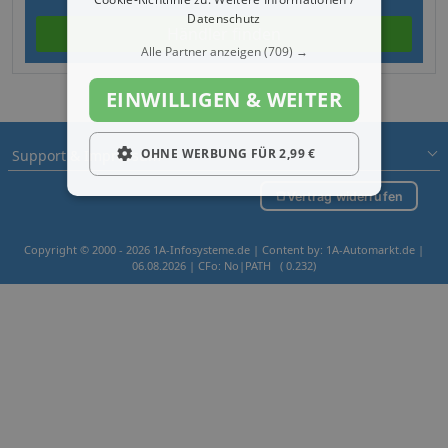
Datenschutz
Händler finden
Alle Partner anzeigen
(709) →
EINWILLIGEN & WEITER
OHNE WERBUNG FÜR 2,99 €
Support & Impressum
Vertrag widerrufen
Copyright © 2000 - 2026 1A-Infosysteme.de | Content by: 1A-Automarkt.de |
06.08.2026
| CFo: No|PATH ( 0.232)