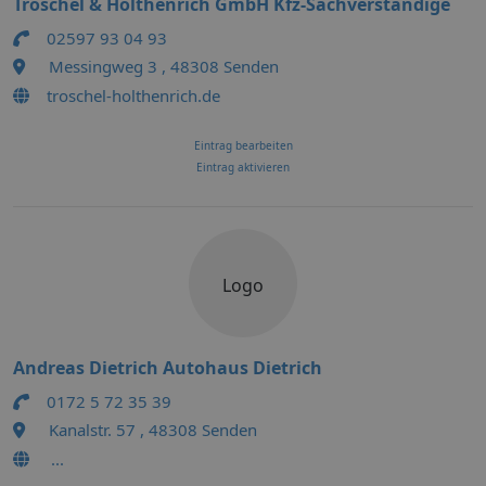
Troschel & Holthenrich GmbH Kfz-Sachverständige
02597 93 04 93
Messingweg 3 , 48308 Senden
troschel-holthenrich.de
Eintrag bearbeiten
Eintrag aktivieren
Logo
Andreas Dietrich Autohaus Dietrich
0172 5 72 35 39
Kanalstr. 57 , 48308 Senden
...