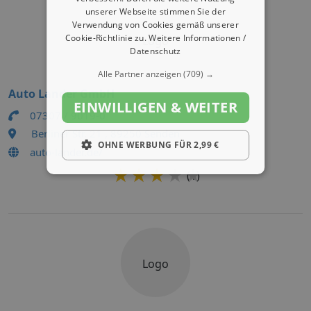
unserer Webseite stimmen Sie der
Verwendung von Cookies gemäß unserer
Cookie-Richtlinie zu.
Weitere Informationen /
Logo
Datenschutz
Alle Partner anzeigen
(709) →
Auto Lander GmbH
EINWILLIGEN & WEITER
07307 / 9019-0
Berliner Str. 21 , 89250 Senden
OHNE WERBUNG FÜR 2,99 €
auto-lander.de/
★★★★★
★★★★★
(1)
Logo