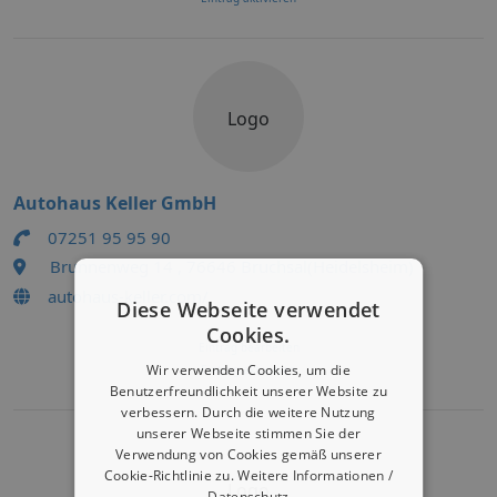
Logo
Autohaus Keller GmbH
07251 95 95 90
Brunnenweg 14 , 76646 Bruchsal(Heidelsheim)
autohaus-keller.com/
Diese Webseite verwendet
Cookies.
Eintrag bearbeiten
Wir verwenden Cookies, um die
Eintrag aktivieren
Benutzerfreundlichkeit unserer Website zu
verbessern. Durch die weitere Nutzung
unserer Webseite stimmen Sie der
Verwendung von Cookies gemäß unserer
Cookie-Richtlinie zu.
Weitere Informationen /
Logo
Datenschutz