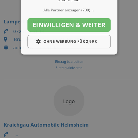
Alle Partner anzeigen
(709) →
Lampert Autohaus
EINWILLIGEN & WEITER
07251 5 61 14
Brunnenweg 16 , 76646 Bruchsal
OHNE WERBUNG FÜR 2,99 €
autohaus-lampert.de
Eintrag bearbeiten
Eintrag aktivieren
Logo
Kraichgau Automobile Helmsheim
...