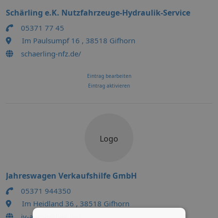
Schärling e.K. Nutzfahrzeuge-Hydraulik-Service
05371 77 45
Im Paulsumpf 16 , 38518 Gifhorn
schaerling-nfz.de/
Eintrag bearbeiten
Eintrag aktivieren
Logo
Jahreswagen Verkaufshilfe GmbH
05371 944350
Im Heidland 36 , 38518 Gifhorn
jv-automobile.de/