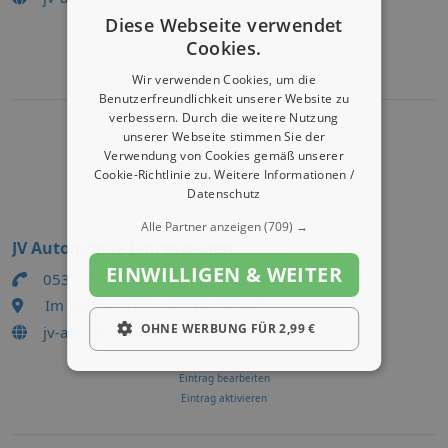
Diese Webseite verwendet
Eintrag bearbeiten
Cookies.
Eintrag aktivieren
Wir verwenden Cookies, um die
Benutzerfreundlichkeit unserer Website zu
verbessern. Durch die weitere Nutzung
unserer Webseite stimmen Sie der
Verwendung von Cookies gemäß unserer
Logo
Cookie-Richtlinie zu.
Weitere Informationen /
Datenschutz
Alle Partner anzeigen
(709) →
JV Automobile Jahreswagen
EINWILLIGEN & WEITER
05371 9 44-0
Im Heidland 36 , 38518 Gifhorn
OHNE WERBUNG FÜR 2,99 €
jv-automobile.de/
Eintrag bearbeiten
Eintrag aktivieren