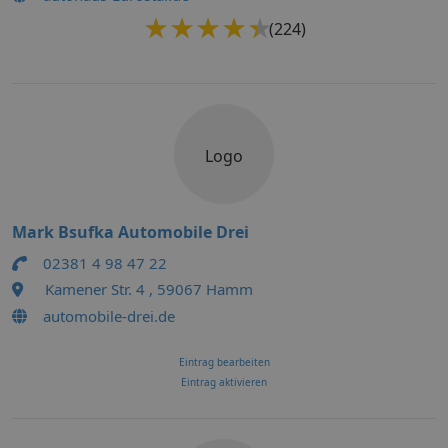
★★★★★
★★★★★
(224)
Logo
Mark Bsufka Automobile Drei
02381 4 98 47 22
Kamener Str. 4 , 59067 Hamm
automobile-drei.de
Eintrag bearbeiten
Eintrag aktivieren