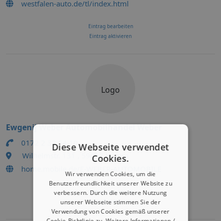
westfalen-auto.de/tl/index.html
Eintrag bearbeiten
Eintrag aktivieren
Logo
Ewgenij Weber Automobilhandel Weber
0172 2 33 54 10
Diese Webseite verwendet
Wilhelmstr. 131 , 59067 Hamm
Cookies.
home.mobile.de/E-WEBER-AUTOMOBILE
Wir verwenden Cookies, um die
Benutzerfreundlichkeit unserer Website zu
Eintrag bearbeiten
verbessern. Durch die weitere Nutzung
unserer Webseite stimmen Sie der
Eintrag aktivieren
Verwendung von Cookies gemäß unserer
Cookie-Richtlinie zu.
Weitere Informationen /