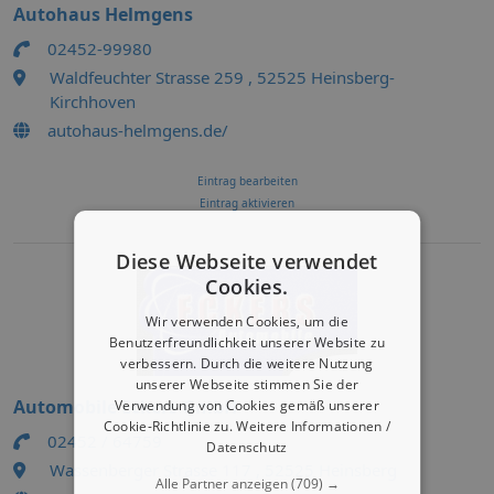
Autohaus Helmgens
02452-99980
Waldfeuchter Strasse 259 , 52525 Heinsberg-
Kirchhoven
autohaus-helmgens.de/
Eintrag bearbeiten
Eintrag aktivieren
Diese Webseite verwendet
Cookies.
Wir verwenden Cookies, um die
Benutzerfreundlichkeit unserer Website zu
verbessern. Durch die weitere Nutzung
unserer Webseite stimmen Sie der
Automobile Eckers GmbH
Verwendung von Cookies gemäß unserer
Cookie-Richtlinie zu.
Weitere Informationen /
02452 / 64759
Datenschutz
Wassenberger Strasse 117 , 52525 Heinsberg
Alle Partner anzeigen
(709) →