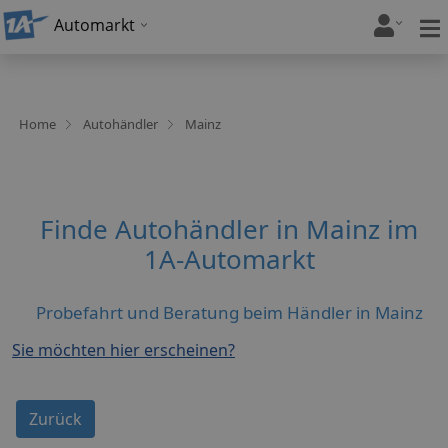
Automarkt
Home
Autohändler
Mainz
Finde Autohändler in Mainz im
1A-Automarkt
Probefahrt und Beratung beim Händler in Mainz
Sie möchten hier erscheinen?
Zurück