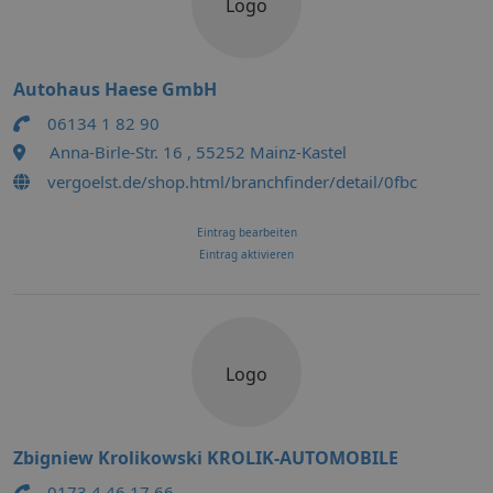
Logo
Autohaus Haese GmbH
06134 1 82 90
Anna-Birle-Str. 16 , 55252 Mainz-Kastel
vergoelst.de/shop.html/branchfinder/detail/0fbc
Eintrag bearbeiten
Eintrag aktivieren
Logo
Zbigniew Krolikowski KROLIK-AUTOMOBILE
0173 4 46 17 66