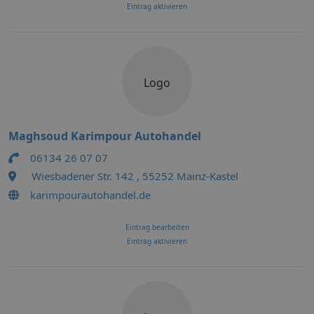
Eintrag aktivieren
Logo
Maghsoud Karimpour Autohandel
06134 26 07 07
Wiesbadener Str. 142 , 55252 Mainz-Kastel
karimpourautohandel.de
Eintrag bearbeiten
Eintrag aktivieren