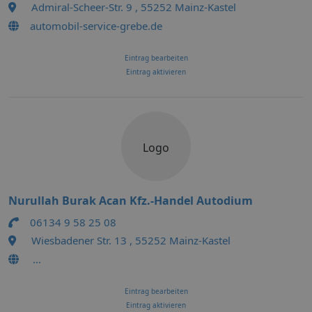
Admiral-Scheer-Str. 9 , 55252 Mainz-Kastel
automobil-service-grebe.de
Eintrag bearbeiten
Eintrag aktivieren
Logo
Nurullah Burak Acan Kfz.-Handel Autodium
06134 9 58 25 08
Wiesbadener Str. 13 , 55252 Mainz-Kastel
...
Eintrag bearbeiten
Eintrag aktivieren