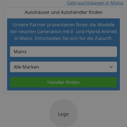
Gebrauchtwagen in Mainz
Autohäuser und Autohändler finden
Unsere Partner präsentieren Ihnen die Modelle
der neusten Generation mit E- und Hybrid Antrieb
in Mainz. Entscheiden Sie sich für die Zukunft.
Händler finden
Logo