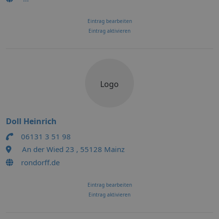
Eintrag bearbeiten
Eintrag aktivieren
Logo
Doll Heinrich
06131 3 51 98
An der Wied 23 , 55128 Mainz
rondorff.de
Eintrag bearbeiten
Eintrag aktivieren