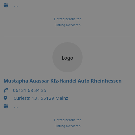
...
Eintrag bearbeiten
Eintrag aktivieren
Logo
Mustapha Auassar Kfz-Handel Auto Rheinhessen
06131 68 34 35
Curiestr. 13 , 55129 Mainz
...
Eintrag bearbeiten
Eintrag aktivieren