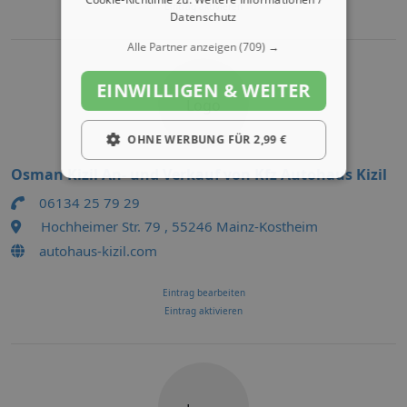
Eintrag aktivieren
Datenschutz
Alle Partner anzeigen
(709) →
EINWILLIGEN & WEITER
Logo
OHNE WERBUNG FÜR 2,99 €
Osman Kizil An- und Verkauf von Kfz Autohaus Kizil
06134 25 79 29
Hochheimer Str. 79 , 55246 Mainz-Kostheim
autohaus-kizil.com
Eintrag bearbeiten
Eintrag aktivieren