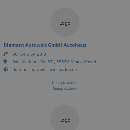
Logo
Diamant Autowelt GmbH Autohaus
06134 5 64 23-0
Wiesbadener Str. 87 , 55252 Mainz-Kastel
diamant-autowelt-wiesbaden.de
Eintrag bearbeiten
Eintrag aktivieren
Logo