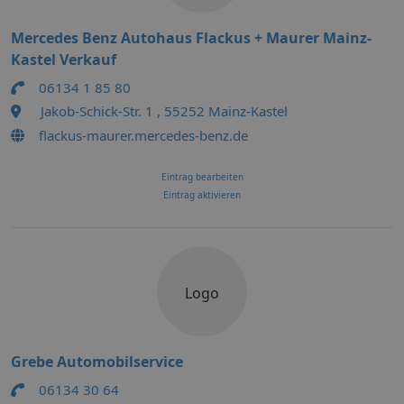
Mercedes Benz Autohaus Flackus + Maurer Mainz-
Kastel Verkauf
06134 1 85 80
Jakob-Schick-Str. 1 , 55252 Mainz-Kastel
flackus-maurer.mercedes-benz.de
Eintrag bearbeiten
Eintrag aktivieren
Logo
Grebe Automobilservice
06134 30 64