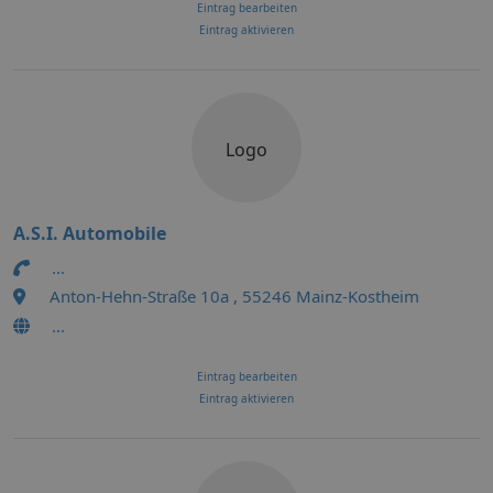
Eintrag bearbeiten
Eintrag aktivieren
Logo
A.S.I. Automobile
...
Anton-Hehn-Straße 10a , 55246 Mainz-Kostheim
...
Eintrag bearbeiten
Eintrag aktivieren