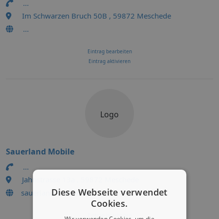
...
Im Schwarzen Bruch 50B , 59872 Meschede
...
Eintrag bearbeiten
Eintrag aktivieren
Logo
Sauerland Mobile
...
Jahnstrasse 13a , 59872 Meschede
Diese Webseite verwendet
sauerland-mobile.de
Cookies.
Eintrag bearbeiten
Wir verwenden Cookies, um die