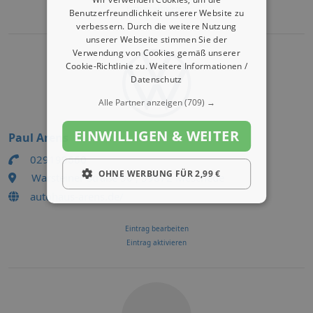
Eintrag aktivieren
Benutzerfreundlichkeit unserer Website zu
verbessern. Durch die weitere Nutzung
unserer Webseite stimmen Sie der
Verwendung von Cookies gemäß unserer
Cookie-Richtlinie zu.
Weitere Informationen /
Datenschutz
Alle Partner anzeigen
(709) →
EINWILLIGEN & WEITER
Paul Arens
029199660
OHNE WERBUNG FÜR 2,99 €
Warsteiner Straße 50 , 59872 Meschede
autohaus-arens.de/
Eintrag bearbeiten
Eintrag aktivieren