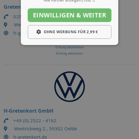
Alle Partner anzeigen
(709) →
Gretenkort GmbH
EINWILLIGEN & WEITER
02522 9 38 10
Westrickweg 2 , 59302 Oelde
OHNE WERBUNG FÜR 2,99 €
h-gretenkort.de
Eintrag bearbeiten
Eintrag aktivieren
H-Gretenkort GmbH
+49 (0) 2522 - 4162
Westrickweg 2 , 59302 Oelde
h-gretenkort.de