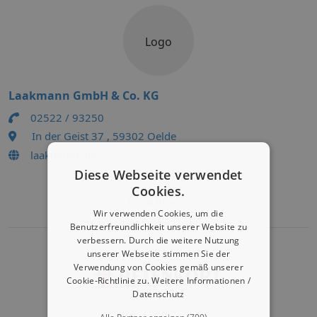
Logo
Laakmann GmbH & Co. KG
02522 / 93250
In der Geist 37 , 59302 Oelde
laakmann.de/
Diese Webseite verwendet
Eintrag bearbeiten
Cookies.
Eintrag aktivieren
Wir verwenden Cookies, um die
Benutzerfreundlichkeit unserer Website zu
verbessern. Durch die weitere Nutzung
unserer Webseite stimmen Sie der
Verwendung von Cookies gemäß unserer
Cookie-Richtlinie zu.
Weitere Informationen /
Datenschutz