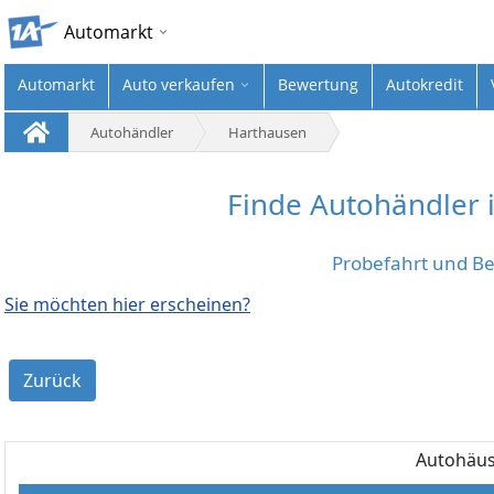
Automarkt
Automarkt
Auto verkaufen
Bewertung
Autokredit
Autohändler
Harthausen
Finde Autohändler 
Probefahrt und B
Sie möchten hier erscheinen?
Zurück
Autohäus