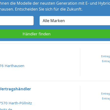
hnen die Modelle der neusten Generation mit E- und Hybrid
hausen. Entscheiden Sie sich für die Zukunft.
Händler finden
Eintrag
Eintrag
376 Harthausen
Vertragshändler
Eintrag
Eintrag
7570 Harth-Pöllnitz
lnitz.de