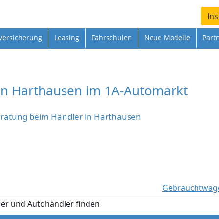
Ins
Versicherung
Leasing
Fahrschulen
Neue Modelle
Part
in Harthausen im 1A-Automarkt
eratung beim Händler in Harthausen
Gebrauchtwage
er und Autohändler finden