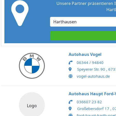
Unsere Partner präsentieren I
Hart
Autohaus Vogel
06344 / 94840
Speyerer Str. 90 , 67
vogel-autohaus.de
Autohaus Haupt Ford-
036607 23 82
Logo
Großebersdorf 17 , 0
ford-haupt-harth-poel