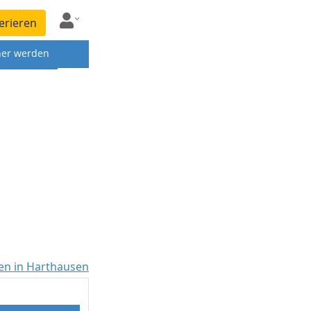
erieren
ner werden
n in Harthausen