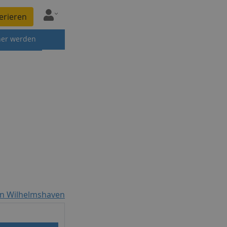
erieren
ner werden
n Wilhelmshaven