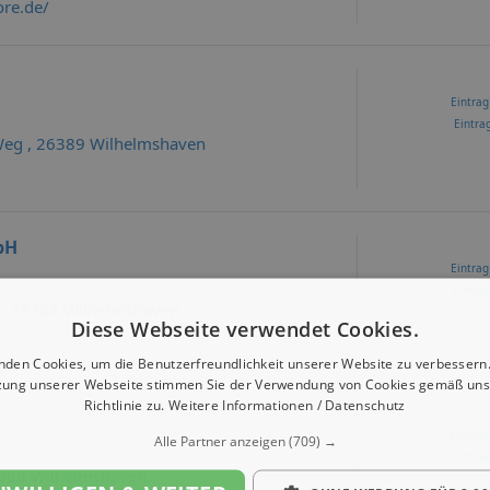
re.de/
Eintrag
Eintrag
 Weg , 26389 Wilhelmshaven
bH
Eintrag
Eintrag
 , 26384 Wilhelmshaven
Diese Webseite verwendet Cookies.
nden Cookies, um die Benutzerfreundlichkeit unserer Website zu verbessern.
zung unserer Webseite stimmen Sie der Verwendung von Cookies gemäß uns
Richtlinie zu.
Weitere Informationen / Datenschutz
Eintrag
Alle Partner anzeigen
(709) →
Eintrag
6389 Wilhelmshaven