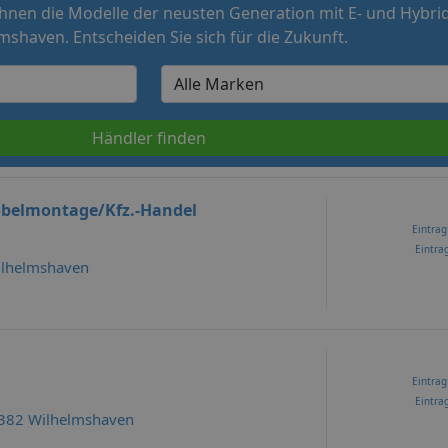
hnen die Modelle der neusten Generation mit E- und Hybrid
mshaven. Entscheiden Sie sich für die Zukunft.
Händler finden
belmontage/Kfz.-Handel
Eintrag
Eintrag
Wilhelmshaven
Eintrag
Eintrag
6382 Wilhelmshaven