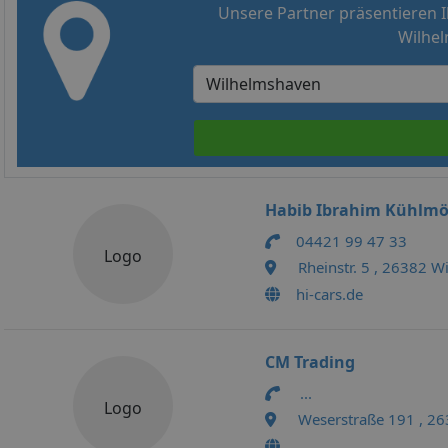
Unsere Partner präsentieren I
Wilhel
Habib Ibrahim Kühlmö
04421 99 47 33
Logo
Rheinstr. 5 , 26382 
hi-cars.de
CM Trading
...
Logo
Weserstraße 191 , 2
...