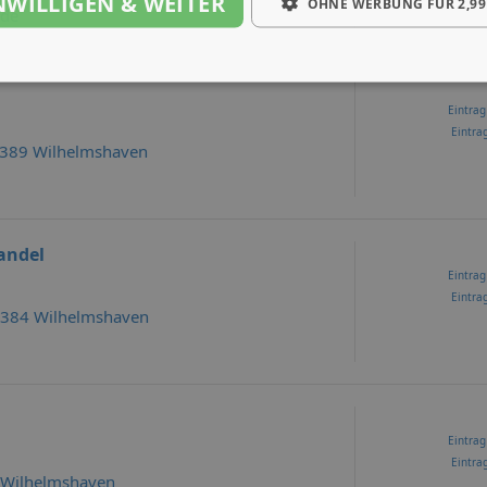
NWILLIGEN & WEITER
OHNE WERBUNG FÜR 2,99
.de
Eintrag
Eintrag
26389 Wilhelmshaven
andel
Eintrag
Eintrag
26384 Wilhelmshaven
Eintrag
Eintrag
 Wilhelmshaven