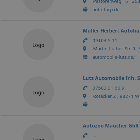
Pastorenweg 16 , 26
auto-torp.de
Müller Herbert Autoha
09104 5 11
Logo
Martin-Luther-Str. 9 
automobile-lutz.de/
Lutz Automobile Inh. S
07503 91 66 91
Logo
Rotäcker 2 , 88271 W
...
Autozoo Maucher GbR
...
Logo