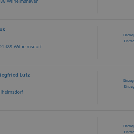
388 Wilhelmshaven
us
Eintrag
Eintrag
, 91489 Wilhelmsdorf
iegfried Lutz
Eintrag
Eintrag
ilhelmsdorf
Eintrag
Eintrag