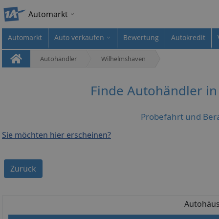
Automarkt
Automarkt
Auto verkaufen
Bewertung
Autokredit
Autohändler
Wilhelmshaven
Finde Autohändler i
Probefahrt und Ber
Sie möchten hier erscheinen?
Zurück
Autohäus