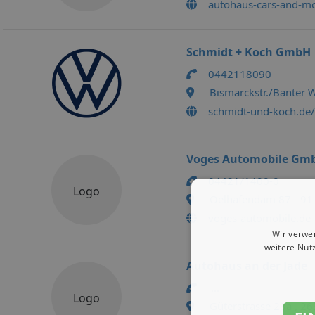
autohaus-cars-and-mo
Schmidt + Koch GmbH
0442118090
Bismarckstr./Banter
schmidt-und-koch.de/
Voges Automobile Gm
04421/1400-0
Logo
Oelhafendam 87 - 91
voges-automobile.de
Wir verwe
weitere Nut
Autohaus an der Jade
...
Logo
Güterstrasse 23a , 2