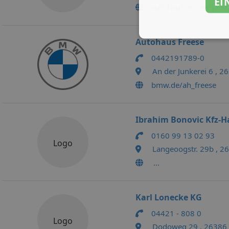
EI
autohaus-an-der-jade
Autohaus Freese
0442191789-0
An der Junkerei 6 , 
bmw.de/ah_freese
Ibrahim Bonovic Kfz-H
0160 99 13 02 93
Logo
Langeoogstr. 29b , 
...
Karl Lonecke KG
04421 - 808 0
Logo
Dodoweg 29 , 26386