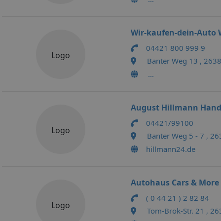
Wir-kaufen-dein-Auto
04421 800 999 9
Logo
Banter Weg 13 , 263
...
August Hillmann Hand
04421/99100
Logo
Banter Weg 5 - 7 , 2
hillmann24.de
Autohaus Cars & More
( 0 44 21 ) 2 82 84
Logo
Tom-Brok-Str. 21 , 2