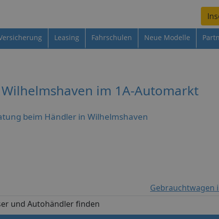
Ins
Versicherung
Leasing
Fahrschulen
Neue Modelle
Part
n Wilhelmshaven im 1A-Automarkt
atung beim Händler in Wilhelmshaven
Gebrauchtwagen i
er und Autohändler finden