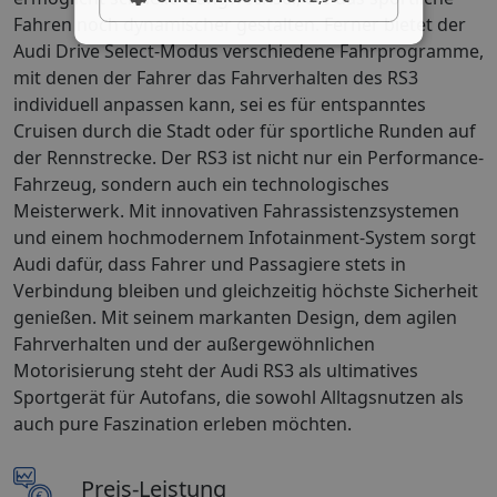
Fahren noch dynamischer gestalten. Ferner bietet der
Audi Drive Select-Modus verschiedene Fahrprogramme,
mit denen der Fahrer das Fahrverhalten des RS3
individuell anpassen kann, sei es für entspanntes
Cruisen durch die Stadt oder für sportliche Runden auf
der Rennstrecke. Der RS3 ist nicht nur ein Performance-
Fahrzeug, sondern auch ein technologisches
Meisterwerk. Mit innovativen Fahrassistenzsystemen
und einem hochmodernem Infotainment-System sorgt
Audi dafür, dass Fahrer und Passagiere stets in
Verbindung bleiben und gleichzeitig höchste Sicherheit
genießen. Mit seinem markanten Design, dem agilen
Fahrverhalten und der außergewöhnlichen
Motorisierung steht der Audi RS3 als ultimatives
Sportgerät für Autofans, die sowohl Alltagsnutzen als
auch pure Faszination erleben möchten.
Preis-Leistung