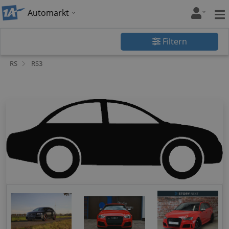
Automarkt
Filtern
RS
RS3