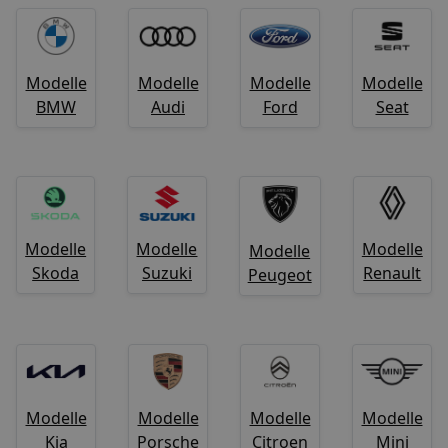
Modelle
Modelle
Modelle
Modelle
BMW
Audi
Ford
Seat
Modelle
Modelle
Modelle
Modelle
Skoda
Suzuki
Renault
Peugeot
Modelle
Modelle
Modelle
Modelle
Kia
Porsche
Citroen
Mini