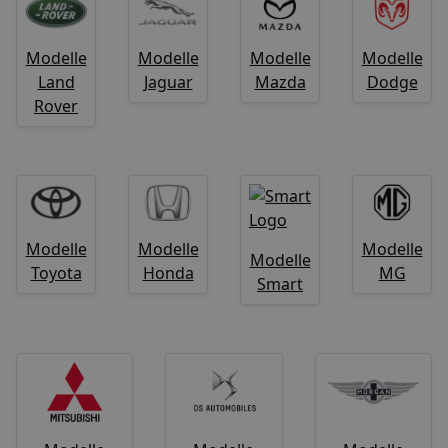
Modelle
Modelle
Modelle
Modelle
Land
Jaguar
Mazda
Dodge
Rover
Modelle
Modelle
Modelle
Modelle
Toyota
Honda
MG
Smart