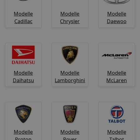
Modelle
Modelle
Modelle
Cadillac
Chrysler
Daewoo
Modelle
Modelle
Modelle
Daihatsu
Lamborghini
McLaren
Modelle
Modelle
Modelle
Proton
Rover
Talbot