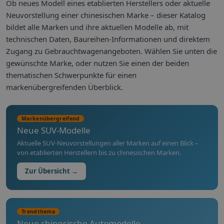
Ob neues Modell eines etablierten Herstellers oder aktuelle
Neuvorstellung einer chinesischen Marke – dieser Katalog
bildet alle Marken und ihre aktuellen Modelle ab, mit
technischen Daten, Baureihen-Informationen und direktem
Zugang zu Gebrauchtwagenangeboten. Wählen Sie unten die
gewünschte Marke, oder nutzen Sie einen der beiden
thematischen Schwerpunkte für einen
markenübergreifenden Überblick.
Markenübergreifend
Neue SUV-Modelle
Aktuelle SUV-Neuvorstellungen aller Marken auf einen Blick –
von etablierten Herstellern bis zu chinesischen Marken.
Zur Übersicht →
Trendthema
Neue chinesische Automodelle