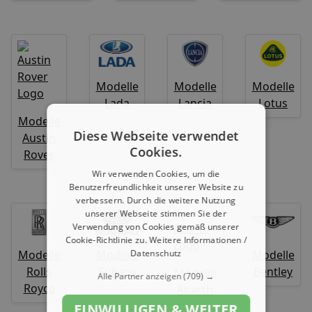
Modelle
Modelle
Modelle
Lada
Lancia
Lotus
Modelle
Diese Webseite verwendet
Austin
Cookies.
Rover
Wir verwenden Cookies, um die
Benutzerfreundlichkeit unserer Website zu
verbessern. Durch die weitere Nutzung
unserer Webseite stimmen Sie der
Verwendung von Cookies gemäß unserer
Cookie-Richtlinie zu.
Weitere Informationen /
Modelle
Modelle
Modelle
Datenschutz
Rolls
Subaru
Bentley
Modelle
Alle Partner anzeigen
(709) →
Royce
Abarth
EINWILLIGEN & WEITER