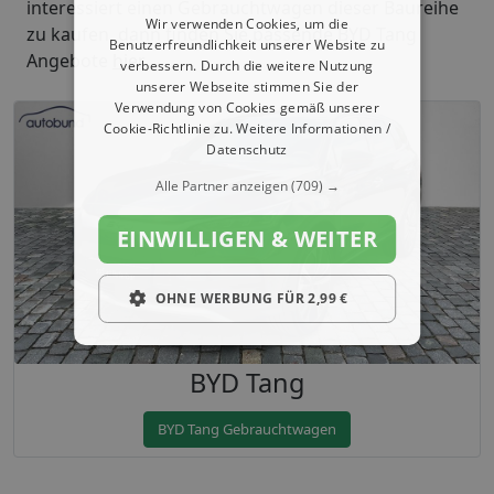
interessiert einen Gebrauchtwagen dieser Baureihe
Wir verwenden Cookies, um die
zu kaufen, dann finden Sie passende BYD Tang
Benutzerfreundlichkeit unserer Website zu
Angebote
hier
.
verbessern. Durch die weitere Nutzung
unserer Webseite stimmen Sie der
Verwendung von Cookies gemäß unserer
Cookie-Richtlinie zu.
Weitere Informationen /
Datenschutz
Alle Partner anzeigen
(709) →
EINWILLIGEN & WEITER
OHNE WERBUNG FÜR 2,99 €
BYD Tang
BYD Tang Gebrauchtwagen