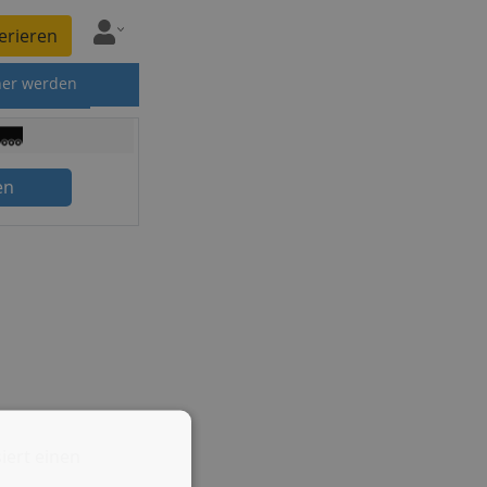
erieren
ner werden
en
iert einen