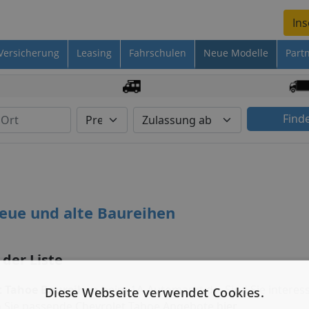
Ins
Versicherung
Leasing
Fahrschulen
Neue Modelle
Part
Find
neue und alte Baureihen
 der Liste
t Tahoe Baureihen
beim 1A-Automarkt.de. Sind Sie interess
Diese Webseite verwendet Cookies.
n Sie passende Chevrolet Tahoe Angebote
hier
.