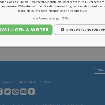
nden Cookies, um die Benutzerfreundlichkeit unserer Website zu verbessern.
zung unserer Webseite stimmen Sie der Verwendung von Cookies gemäß uns
Richtlinie zu.
Weitere Informationen / Datenschutz
Alle Partner anzeigen
(709) →
evrolet Tahoe
Chevrolet Tahoe
NWILLIGEN & WEITER
OHNE WERBUNG FÜR 2,99
Ver
Impressum
Datenschutz
Cookies