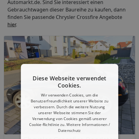
Automarkt.de. Sind Sie interessiert einen
Gebrauchtwagen dieser Baureihe zu kaufen, dann
finden Sie passende Chrysler Crossfire Angebote
hier
.
Diese Webseite verwendet
Cookies.
Wir verwenden Cookies, um die
Benutzerfreundlichkeit unserer Website zu
verbessern. Durch die weitere Nutzung
unserer Webseite stimmen Sie der
Verwendung von Cookies gemäß unserer
Cookie-Richtlinie zu.
Weitere Informationen /
Datenschutz