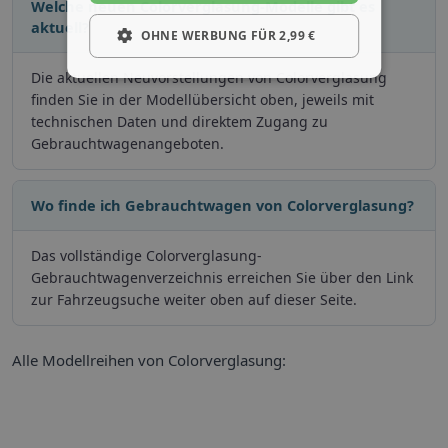
Welche neuen Colorverglasung-Modelle gibt es
aktuell?
OHNE WERBUNG FÜR 2,99 €
Die aktuellen Neuvorstellungen von Colorverglasung
finden Sie in der Modellübersicht oben, jeweils mit
technischen Daten und direktem Zugang zu
Gebrauchtwagenangeboten.
Wo finde ich Gebrauchtwagen von Colorverglasung?
Das vollständige Colorverglasung-
Gebrauchtwagenverzeichnis erreichen Sie über den Link
zur Fahrzeugsuche weiter oben auf dieser Seite.
Alle Modellreihen von Colorverglasung: