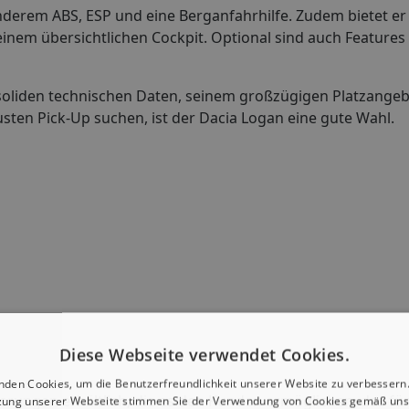
derem ABS, ESP und eine Berganfahrhilfe. Zudem bietet er
nem übersichtlichen Cockpit. Optional sind auch Features 
n soliden technischen Daten, seinem großzügigen Platzange
busten Pick-Up suchen, ist der Dacia Logan eine gute Wahl.
Diese Webseite verwendet Cookies.
nden Cookies, um die Benutzerfreundlichkeit unserer Website zu verbessern.
ierungen erhältlich, die es den Kunden ermöglichen, das fü
zung unserer Webseite stimmen Sie der Verwendung von Cookies gemäß uns