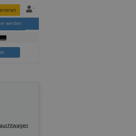
erieren
ner werden
en
rauchtwagen