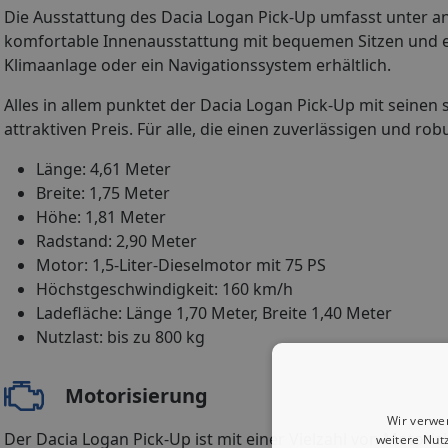
Die Ausstattung des Dacia Logan Pick-Up umfasst unter an
komfortable Innenausstattung mit bequemen Sitzen und ei
Klimaanlage oder ein Navigationssystem erhältlich.
Alles in allem punktet der Dacia Logan Pick-Up mit seine
attraktiven Preis. Für alle, die einen zuverlässigen und ro
Länge: 4,61 Meter
Breite: 1,75 Meter
Höhe: 1,81 Meter
Radstand: 2,90 Meter
Motor: 1,5-Liter-Dieselmotor mit 75 PS
Höchstgeschwindigkeit: 160 km/h
Ladefläche: Länge 1,70 Meter, Breite 1,40 Meter
Nutzlast: bis zu 800 kg
Motorisierung
Wir verwe
Der Dacia Logan Pick-Up ist mit einer Vielzahl von Motoris
weitere Nut