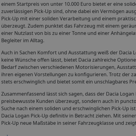
einem Startpreis von unter 10.000 Euro bietet er eine solid
zuverlässigen Pick-Up sind, ohne dabei ein Vermögen ausg
Pick-Up mit einer soliden Verarbeitung und einem praktis
überzeugt. Zudem punktet das Fahrzeug mit einem geräumig
einer Nutzlast von bis zu einer Tonne und einer Anhängelast
Begleiter im Alltag.
Auch in Sachen Komfort und Ausstattung weiß der Dacia L
keine Wünsche offen lässt, bietet Dacia zahlreiche Option
Bedarf zwischen verschiedenen Motorisierungen, Ausstat
ihren eigenen Vorstellungen zu konfigurieren. Trotz der z
stets erschwinglich und bietet somit ein unschlagbares Pre
Zusammenfassend lässt sich sagen, dass der Dacia Logan P
preisbewusste Kunden überzeugt, sondern auch in puncto
Suche nach einem soliden und erschwinglichen Pick-Up ist,
Dacia Logan Pick-Up definitiv in Betracht ziehen. Mit sein
Pick-Up neue Maßstäbe in seiner Fahrzeugklasse und zeigt