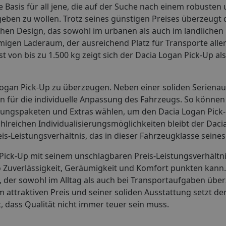
e Basis für all jene, die auf der Suche nach einem robusten
eben zu wollen. Trotz seines günstigen Preises überzeugt 
chen Design, das sowohl im urbanen als auch im ländlichen
en Laderaum, der ausreichend Platz für Transporte aller A
 von bis zu 1.500 kg zeigt sich der Dacia Logan Pick-Up als 
ogan Pick-Up zu überzeugen. Neben einer soliden Serienau
en für die individuelle Anpassung des Fahrzeugs. So könne
tungspaketen und Extras wählen, um den Dacia Logan Pick
ahlreichen Individualisierungsmöglichkeiten bleibt der Dac
is-Leistungsverhältnis, das in dieser Fahrzeugklasse seines
ick-Up mit seinem unschlagbaren Preis-Leistungsverhältni
 Zuverlässigkeit, Geräumigkeit und Komfort punkten kann.
 der sowohl im Alltag als auch bei Transportaufgaben überz
em attraktiven Preis und seiner soliden Ausstattung setzt d
, dass Qualität nicht immer teuer sein muss.