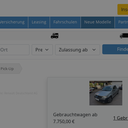
Ins
Versicherung
Leasing
Fahrschulen
Neue Modelle
Part
Find
 Pick-Up
le: Renault Deutschland AG
Gebrauchtwagen ab
1 Geb
7.750,00 €