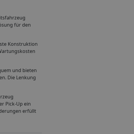
itsfahrzeug
ösung für den
uste Konstruktion
 Wartungskosten
equem und bieten
en. Die Lenkung
hrzeug
er Pick-Up ein
derungen erfüllt