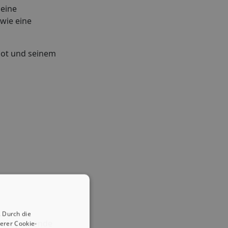
 eine
wie eine
bot und seinem
 Durch die
r sie passende
erer Cookie-