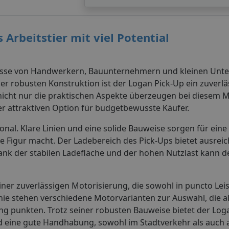
 Arbeitstier mit viel Potential
rfnisse von Handwerkern, Bauunternehmern und kleinen Un
er robusten Konstruktion ist der Logan Pick-Up ein zuverlä
 nicht nur die praktischen Aspekte überzeugen bei diesem M
r attraktiven Option für budgetbewusste Käufer.
nal. Klare Linien und eine solide Bauweise sorgen für eine 
ute Figur macht. Der Ladebereich des Pick-Ups bietet ausreic
ank der stabilen Ladefläche und der hohen Nutzlast kann d
ner zuverlässigen Motorisierung, die sowohl in puncto Lei
linie stehen verschiedene Motorvarianten zur Auswahl, die a
g punkten. Trotz seiner robusten Bauweise bietet der Log
ine gute Handhabung, sowohl im Stadtverkehr als auch a