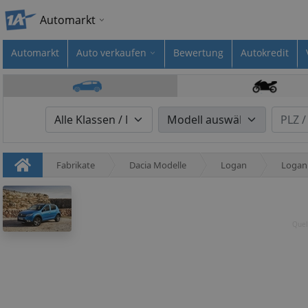
Automarkt
Automarkt
Auto verkaufen
Bewertung
Autokredit
Fabrikate
Dacia Modelle
Logan
Logan
Quel