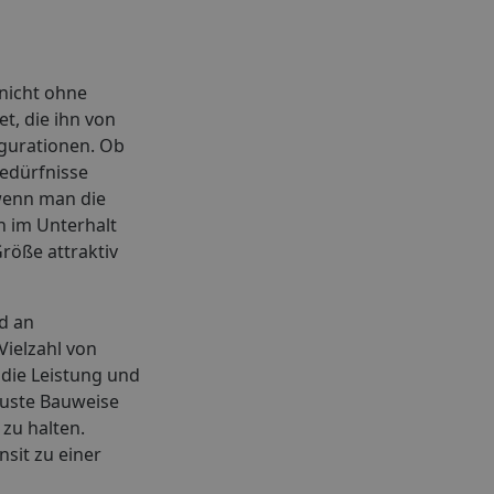
 nicht ohne
et, die ihn von
igurationen. Ob
bedürfnisse
 wenn man die
h im Unterhalt
röße attraktiv
ad an
Vielzahl von
die Leistung und
buste Bauweise
zu halten.
sit zu einer