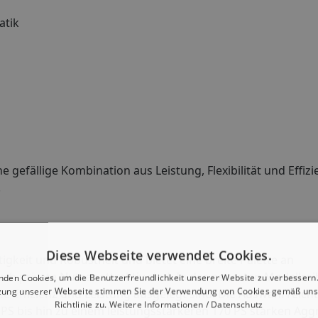
atik
efällige Kombination aus Leistung, Flexibilität und Effizie
.
Diese Webseite verwendet Cookies.
tigkeit und Robustheit und bietet eine breite Palette an
ch private Nutzer attraktiv sind. In der neuesten Modellre
nden Cookies, um die Benutzerfreundlichkeit unserer Website zu verbessern.
zung unserer Webseite stimmen Sie der Verwendung von Cookies gemäß uns
e Effizienz und Leistung ausgelegt sind. Die Auswahl reich
Richtlinie zu.
Weitere Informationen / Datenschutz
0 PS bis hin zu einem leistungsstärkeren 170 PS starken Agg