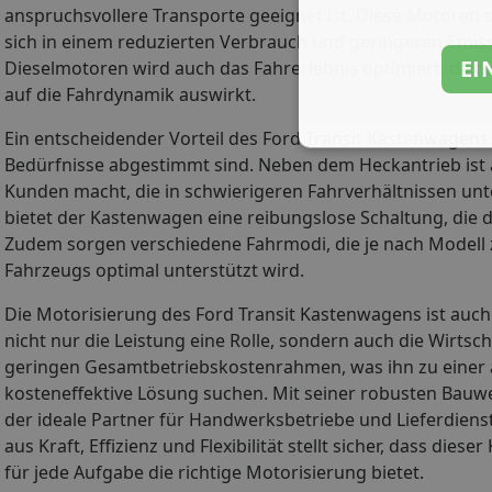
anspruchsvollere Transporte geeignet ist. Diese Motoren 
sich in einem reduzierten Verbrauch und geringeren Emis
EI
Dieselmotoren wird auch das Fahrerlebnis optimiert, da d
auf die Fahrdynamik auswirkt.
Ein entscheidender Vorteil des Ford Transit Kastenwagens 
Bedürfnisse abgestimmt sind. Neben dem Heckantrieb ist au
Kunden macht, die in schwierigeren Fahrverhältnissen un
bietet der Kastenwagen eine reibungslose Schaltung, die d
Zudem sorgen verschiedene Fahrmodi, die je nach Modell z
Fahrzeugs optimal unterstützt wird.
Die Motorisierung des Ford Transit Kastenwagens ist auch 
nicht nur die Leistung eine Rolle, sondern auch die Wirtsc
geringen Gesamtbetriebskostenrahmen, was ihn zu einer 
kosteneffektive Lösung suchen. Mit seiner robusten Bauw
der ideale Partner für Handwerksbetriebe und Lieferdien
aus Kraft, Effizienz und Flexibilität stellt sicher, dass 
für jede Aufgabe die richtige Motorisierung bietet.