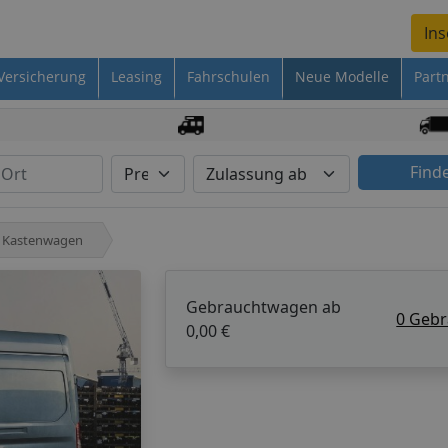
Ins
Versicherung
Leasing
Fahrschulen
Neue Modelle
Part
Find
t Kastenwagen
Gebrauchtwagen ab
0 Geb
0,00 €