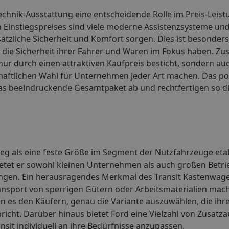
Technik-Ausstattung eine entscheidende Rolle im Preis-Leist
n Einstiegspreises sind viele moderne Assistenzsysteme un
ätzliche Sicherheit und Komfort sorgen. Dies ist besonders
d die Sicherheit ihrer Fahrer und Waren im Fokus haben. 
 nur durch einen attraktiven Kaufpreis besticht, sondern au
tschaftlichen Wahl für Unternehmen jeder Art machen. Das po
 beeindruckende Gesamtpaket ab und rechtfertigen so die 
eg als eine feste Größe im Segment der Nutzfahrzeuge etabl
bietet er sowohl kleinen Unternehmen als auch großen Betri
ungen. Ein herausragendes Merkmal des Transit Kastenwagen
ansport von sperrigen Gütern oder Arbeitsmaterialien mach
es den Käufern, genau die Variante auszuwählen, die ihre
cht. Darüber hinaus bietet Ford eine Vielzahl von Zusatz
sit individuell an ihre Bedürfnisse anzupassen.