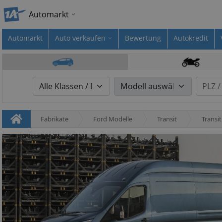
Automarkt
Automarkt
Auto verkaufen
Bewertung
Autokredit
Fabrikate
Ford Modelle
Transit
Transi