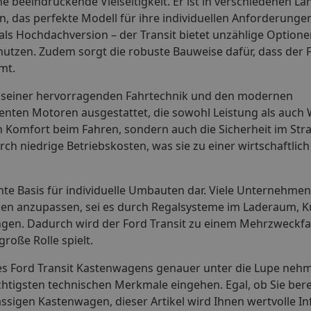
ne beeindruckende Vielseitigkeit. Er ist in verschiedenen 
n, das perfekte Modell für ihre individuellen Anforderung
s Hochdachversion – der Transit bietet unzählige Optionen
zen. Zudem sorgt die robuste Bauweise dafür, dass der F
mt.
 in seiner hervorragenden Fahrtechnik und den modernen
ienten Motoren ausgestattet, die sowohl Leistung als auch W
n Komfort beim Fahren, sondern auch die Sicherheit im Str
 niedrige Betriebskosten, was sie zu einer wirtschaftlich 
ente Basis für individuelle Umbauten dar. Viele Unternehme
ungen anzupassen, sei es durch Regalsysteme im Laderaum,
ungen. Dadurch wird der Ford Transit zu einem Mehrzweckf
roße Rolle spielt.
des Ford Transit Kastenwagens genauer unter die Lupe nehm
htigsten technischen Merkmale eingehen. Egal, ob Sie berei
ässigen Kastenwagen, dieser Artikel wird Ihnen wertvolle 