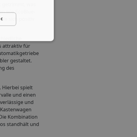
t getrimmt, was
en wie EcoBlue-
ie sich positiv
 €
chiedliche
attraktiv für
utomatikgetriebe
ler gestaltet.
ng des
Hierbei spielt
rvalle und einen
verlässige und
t Kastenwagen
 Die Kombination
los standhält und