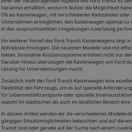
Einer der herausragenden Aspekte des Ford Transit ist sei
Varianten erhältlich, wodurch Nutzer die Möglichkeit habe
Ob als Kastenwagen, mit verschiedenen Radständen oder al
Unternehmen ermöglichen, den Kastenwagen optimal zu nut
in den anspruchsvollsten Umgebungen zuverlässig perfor
Ein weiterer Vorteil des Ford Transit Kastenwagens liegt
Antriebstechnologien. Die neuesten Modelle sind mit effiz
bieten. Innovative Assistenzsysteme erhöhen nicht nur de
Darüber hinaus überzeugen die Kastenwagen von Ford durch
Lösung für Unternehmungen macht.
Zusätzlich stellt der Ford Transit Kastenwagen eine exzell
Flexibilität des Fahrzeugs, um es auf spezielle Anforder
für Lebensmitteltransporte oder spezielle Innenausstatt
sowohl im städtischen als auch im ländlichen Bereich eine g
In diesem Artikel werden wir die verschiedenen Modelle 
gängigen Einsatzmöglichkeiten beleuchten und auf die wic
Transit sind oder gerade auf der Suche nach einem zuverl