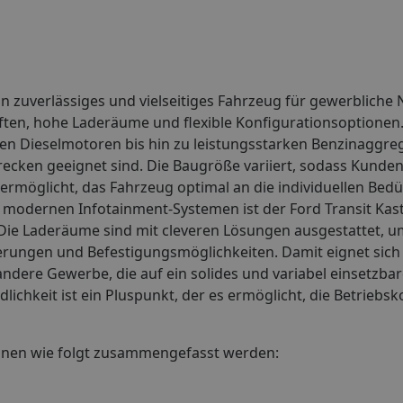
in zuverlässiges und vielseitiges Fahrzeug für gewerbliche N
ften, hohe Laderäume und flexible Konfigurationsoptionen.
enten Dieselmotoren bis hin zu leistungsstarken Benzinaggre
trecken geeignet sind. Die Baugröße variiert, sodass Kunde
möglicht, das Fahrzeug optimal an die individuellen Bedü
modernen Infotainment-Systemen ist der Ford Transit Kas
Die Laderäume sind mit cleveren Lösungen ausgestattet, um 
terungen und Befestigungsmöglichkeiten. Damit eignet sich 
ndere Gewerbe, die auf ein solides und variabel einsetzba
chkeit ist ein Pluspunkt, der es ermöglicht, die Betriebsk
nnen wie folgt zusammengefasst werden: