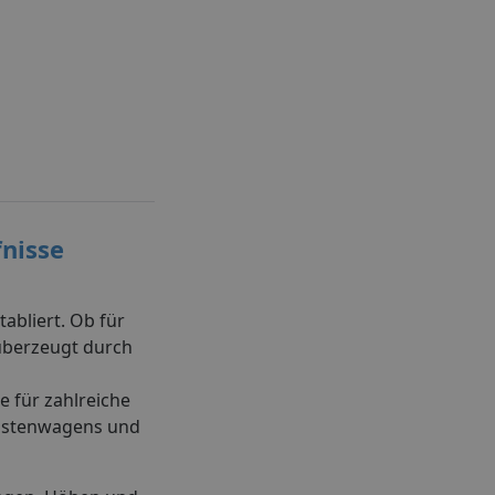
fnisse
abliert. Ob für
 überzeugt durch
 für zahlreiche
 Kastenwagens und