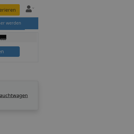
erieren
ner werden
en
rauchtwagen