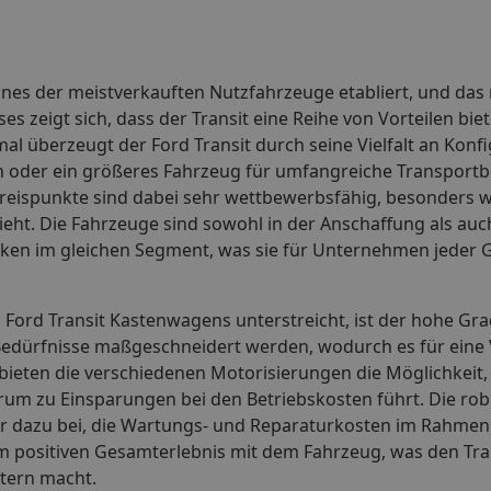
eines der meistverkauften Nutzfahrzeuge etabliert, und das
s zeigt sich, dass der Transit eine Reihe von Vorteilen biet
l überzeugt der Ford Transit durch seine Vielfalt an Konf
gen oder ein größeres Fahrzeug für umfangreiche Transport
 Preispunkte sind dabei sehr wettbewerbsfähig, besonders
zieht. Die Fahrzeuge sind sowohl in der Anschaffung als auc
rken im gleichen Segment, was sie für Unternehmen jeder G
s Ford Transit Kastenwagens unterstreicht, ist der hohe Gr
Bedürfnisse maßgeschneidert werden, wodurch es für eine 
ieten die verschiedenen Motorisierungen die Möglichkeit, 
um zu Einsparungen bei den Betriebskosten führt. Die ro
ner dazu bei, die Wartungs- und Reparaturkosten im Rahmen 
m positiven Gesamterlebnis mit dem Fahrzeug, was den Tran
etern macht.