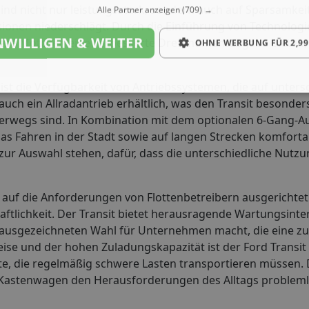
sind nicht nur leistungsstark, sondern auch auf Sparsamkei
Alle Partner anzeigen
(709) →
sionen niederschlägt. Durch die Einführung von Technologi
NWILLIGEN & WEITER
iese Motoren eine verbesserte Drehmomentabgabe bieten, d
OHNE WERBUNG FÜR 2,99
ist die Verfügbarkeit von Antriebssystemen, die auf unters
ch ein Allradantrieb erhältlich, was den Transit besonders 
terwegs sind. In Kombination mit dem optionalen 6-Gang-A
as Fahren in der Stadt sowie auf langen Strecken komfortab
ur Auswahl stehen, dafür, dass die unterschiedliche Nutzu
auf die Anforderungen von Flottenbetreibern ausgerichtet. 
haftlichkeit. Der Transit bietet herausragende Wartungsinte
ausgezeichneten Wahl für Unternehmen macht, die eine zu
eise und der hohen Zuladungskapazität ist der Ford Transi
ste, die regelmäßig schwere Lasten transportieren müssen.
dieser Kastenwagen den Herausforderungen des Alltags problem