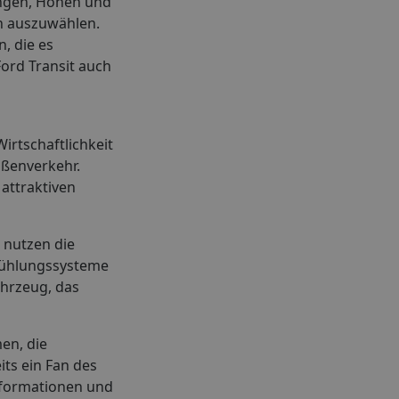
Längen, Höhen und
en auszuwählen.
, die es
ord Transit auch
irtschaftlichkeit
aßenverkehr.
attraktiven
n nutzen die
 Kühlungssysteme
ahrzeug, das
en, die
ts ein Fan des
Informationen und