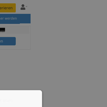
erieren
ner werden
en
t einen