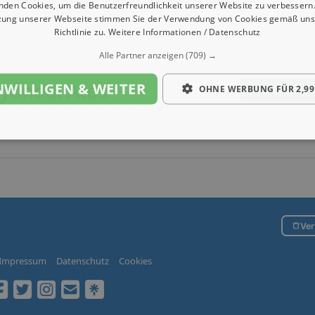
nden Cookies, um die Benutzerfreundlichkeit unserer Website zu verbessern.
zung unserer Webseite stimmen Sie der Verwendung von Cookies gemäß uns
Richtlinie zu.
Weitere Informationen / Datenschutz
Alle Partner anzeigen
(709) →
yundai Atos
NWILLIGEN & WEITER
OHNE WERBUNG FÜR 2,99
Hyundai Atos 
Ver
Impressum
Datenschutz
Cookies