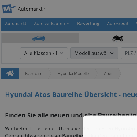
Automarkt
Automarkt
Auto verkaufen
Bewertung
Autokredit
Fabrikate
Hyundai Modelle
Atos
Hyundai Atos Baureihe Übersicht - neu
Finden Sie alle neuen und alte Baureihen in
Wir bieten Ihnen einen Überblick der neuesten
Hyundai 
Gebrauchtwagen dieser Baureihe zu kaufen, dann finde