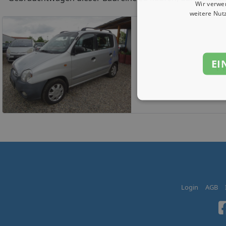
Wir verwe
weitere Nut
H
EI
Login
AGB