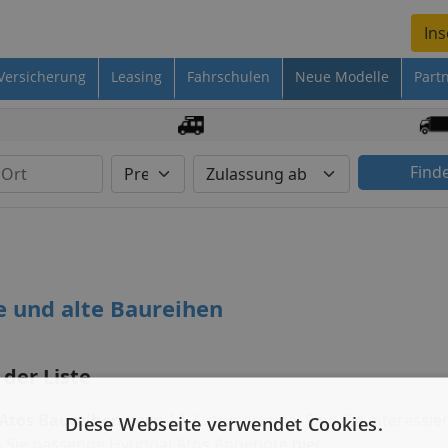
Ins
Versicherung
Leasing
Fahrschulen
Neue Modelle
Part
Find
e und alte Baureihen
 der Liste
Atos Baureihen
beim 1A-Automarkt.de. Sind Sie interessier
Diese Webseite verwendet Cookies.
n Sie passende Hyundai Atos Angebote
hier
.