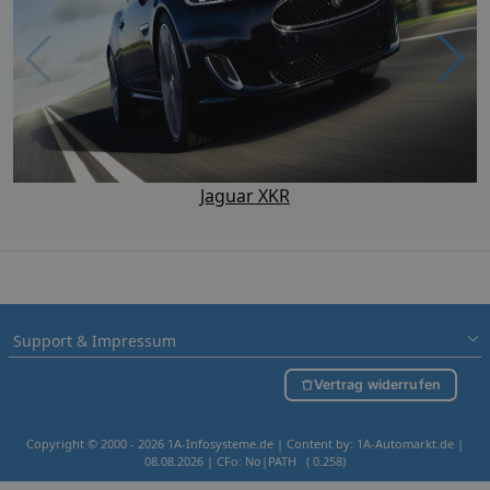
Jaguar XKR
Support & Impressum
Vertrag widerrufen
Copyright © 2000 - 2026 1A-Infosysteme.de | Content by: 1A-Automarkt.de |
08.08.2026
| CFo: No|PATH ( 0.258)