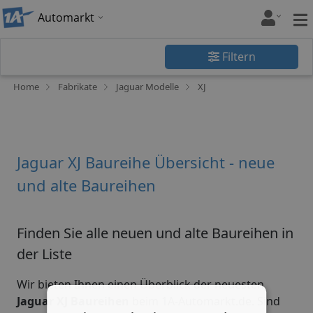
Automarkt
Filtern
Home
Fabrikate
Jaguar Modelle
XJ
Jaguar XJ Baureihe Übersicht - neue
und alte Baureihen
Finden Sie alle neuen und alte Baureihen in
der Liste
Wir bieten Ihnen einen Überblick der neuesten
Jaguar XJ Baureihen
beim 1A-Automarkt.de. Sind