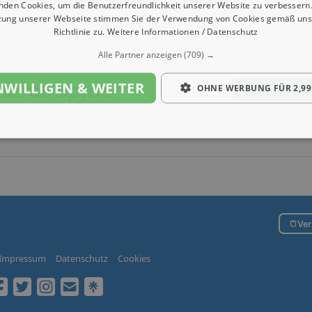
nden Cookies, um die Benutzerfreundlichkeit unserer Website zu verbessern.
zung unserer Webseite stimmen Sie der Verwendung von Cookies gemäß uns
Richtlinie zu.
Weitere Informationen / Datenschutz
Alle Partner anzeigen
(709) →
serati Spyder
NWILLIGEN & WEITER
OHNE WERBUNG FÜR 2,99
Maserati Spyder
Ver
Impressum
Datenschutz
Cookies