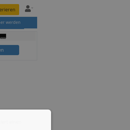
erieren
ner werden
en
iert einen