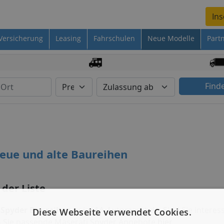
Ins
Versicherung
Leasing
Fahrschulen
Neue Modelle
Part
Find
neue und alte Baureihen
 der Liste
 Spyder Baureihen
beim 1A-Automarkt.de. Sind Sie interess
Diese Webseite verwendet Cookies.
n Sie passende Maserati Spyder Angebote
hier
.