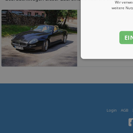
Wir verwe
weitere Nut
Ma
EI
Login
AGB