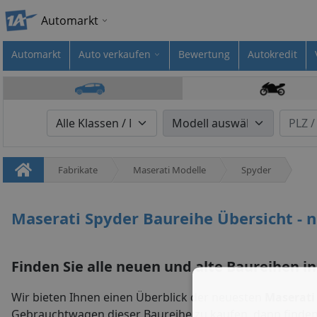
Automarkt
Automarkt
Auto verkaufen
Bewertung
Autokredit
Fabrikate
Maserati Modelle
Spyder
Maserati Spyder Baureihe Übersicht - 
Finden Sie alle neuen und alte Baureihen in
Wir bieten Ihnen einen Überblick der neuesten
Maserati
Gebrauchtwagen dieser Baureihe zu kaufen, dann finde