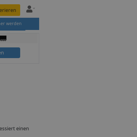
erieren
ner werden
en
essiert einen