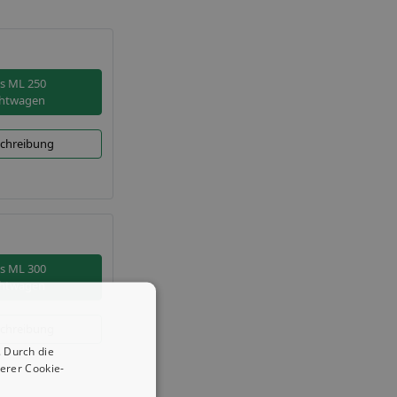
s ML 250
htwagen
chreibung
s ML 300
htwagen
chreibung
 Durch die
erer Cookie-