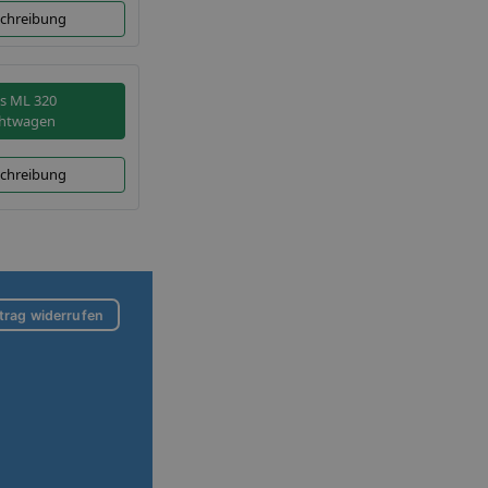
chreibung
s ML 320
htwagen
chreibung
trag widerrufen