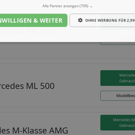
Alle Partner anzeigen
(709) →
NWILLIGEN & WEITER
Mercede
OHNE WERBUNG FÜR 2,99
Gebrauc
cedes ML 350
Modellbes
Mercede
Gebrauc
cedes ML 500
Modellbes
Mercedes M
Gebrauc
es M-Klasse AMG