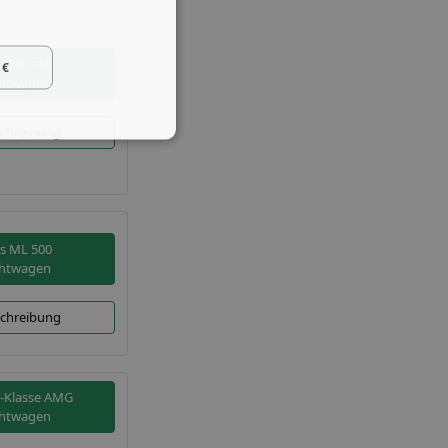
s ML 350
 €
htwagen
chreibung
s ML 500
htwagen
chreibung
-Klasse AMG
htwagen