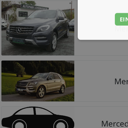
EI
Mer
Mer
Merced