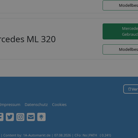
Modellbes
Mercede
Gebrauc
cedes ML 320
Modellbes
Ver
Impressum
Datenschutz
Cookies
 | Content by: 1A-Automarkt.de | 07.08.2026
| CFo: No|PATH ( 0.241)