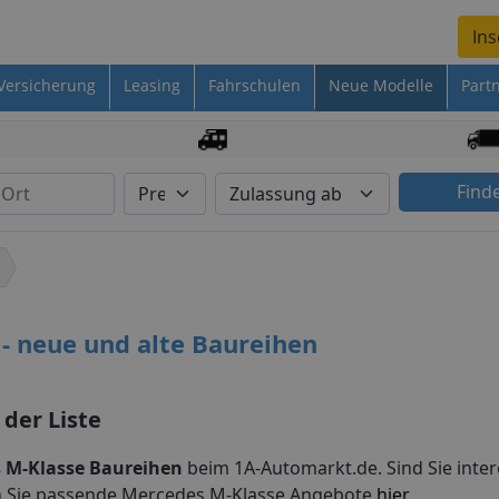
Ins
Versicherung
Leasing
Fahrschulen
Neue Modelle
Part
Find
- neue und alte Baureihen
 der Liste
 M-Klasse Baureihen
beim 1A-Automarkt.de. Sind Sie inter
n Sie passende Mercedes M-Klasse Angebote
hier
.