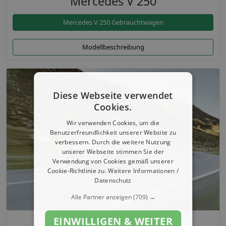
Mercedes V 250
Mercedes V 250 Gebrauchtwagen
Modellbeschreibung
Diese Webseite verwendet
Cookies.
Wir verwenden Cookies, um die
Benutzerfreundlichkeit unserer Website zu
verbessern. Durch die weitere Nutzung
unserer Webseite stimmen Sie der
Verwendung von Cookies gemäß unserer
Cookie-Richtlinie zu.
Weitere Informationen /
Datenschutz
Alle Partner anzeigen
(709) →
Mercedes V 300
EINWILLIGEN & WEITER