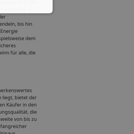
öglich sind. Die
hnellladung an
der
ndeln, bis hin
 Energie
spielsweise dem
icheres
inn für alle, die
emerkenswertes
liegt, bietet der
en Käufer in den
ngsqualität, die
weite von bis zu
mfangreicher
 hinaus