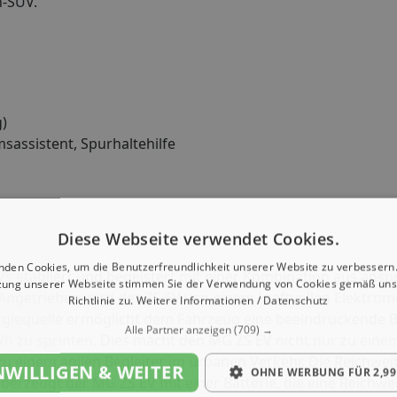
n-SUV.
g)
assistent, Spurhaltehilfe
Diese Webseite verwendet Cookies.
nden Cookies, um die Benutzerfreundlichkeit unserer Website zu verbessern.
SUVs etabliert und begeistert mit einer Kombination aus an
zung unserer Webseite stimmen Sie der Verwendung von Cookies gemäß uns
Angetrieben wird der ZS EV von einem kraftvollen Elektromo
Richtlinie zu.
Weitere Informationen / Datenschutz
nergiequelle ermöglicht dem Fahrzeug eine beeindruckende 
Alle Partner anzeigen
(709) →
m/h zu sprinten. Dies macht den MG ZS EV nicht nur zu eine
einem agilen Begleiter im urbanen Verkehr. Die Reichweite
NWILLIGEN & WEITER
OHNE WERBUNG FÜR 2,99
berzeugt der MG ZS EV mit einer Batterie, die eine Reichwei