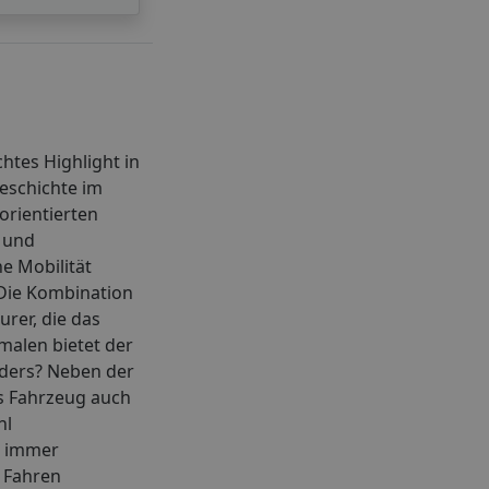
chtes Highlight in
eschichte im
orientierten
t und
e Mobilität
 Die Kombination
rer, die das
malen bietet der
nders? Neben der
as Fahrzeug auch
hl
ät immer
m Fahren