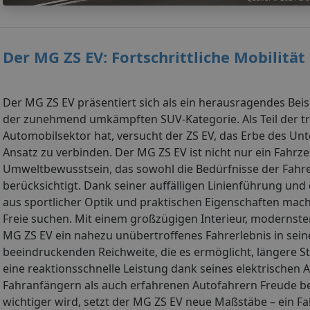
Der MG ZS EV: Fortschrittliche Mobilit
Der MG ZS EV präsentiert sich als ein herausragendes Beispie
der zunehmend umkämpften SUV-Kategorie. Als Teil der tr
Automobilsektor hat, versucht der ZS EV, das Erbe des U
Ansatz zu verbinden. Der MG ZS EV ist nicht nur ein Fahrz
Umweltbewusstsein, das sowohl die Bedürfnisse der Fahre
berücksichtigt. Dank seiner auffälligen Linienführung un
aus sportlicher Optik und praktischen Eigenschaften mach
Freie suchen. Mit einem großzügigen Interieur, modernst
MG ZS EV ein nahezu unübertroffenes Fahrerlebnis in se
beeindruckenden Reichweite, die es ermöglicht, längere 
eine reaktionsschnelle Leistung dank seines elektrischen An
Fahranfängern als auch erfahrenen Autofahrern Freude bere
wichtiger wird, setzt der MG ZS EV neue Maßstäbe – ein Fa