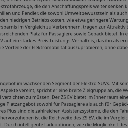
lektrofahrzeuge, die den Anschaffungspreis weiter senken 
milien und Pendler, die sowohl Umweltbewusstsein als auch
tenden niedrigen Betriebskosten, wie etwa geringere Wart
parnis im Vergleich zu Verbrennern, tragen zur Attraktivi
ausreichenden Platz für Passagiere sowie Gepäck bietet. In 
EV auf ein starkes Preis-Leistungs-Verhältnis, das ihn als 
e Vorteile der Elektromobilität auszuprobieren, ohne dabei
es Angebot im wachsenden Segment der Elektro-SUVs. Mit s
spekte vereint, spricht er eine breite Zielgruppe an, die W
il verzichten zu müssen. Der ZS EV bietet im Innenraum ei
ge Platzangebot sowohl für Passagiere als auch für Gepäc
eres Plus sind die zahlreichen Assistenzsysteme, die den Fa
hervorzuheben ist die Reichweite des ZS EV, die im Verglei
. Durch intelligente Ladeoptionen, wie die Möglichkeit des