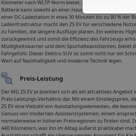
Kilometer nach WLTP-Norm bietet. Dies bedeutet, dass au
Batterie kann sowohl an einer Haushaltssteckdose als au
einer DC-Ladestation in etwa 30 Minuten bis zu 80 % der Bat
Ladeinfrastruktur macht den ZS EV für verschiedene Nutze
zu Familien, die längere Ausflüge planen. Ein weiteres Hi
zurückgewinnt und somit die Effizienz des Fahrzeugs erh
Müdigkeitswarner und dem Spurhalteassistenten, bietet d
Fahrgefühl. Dieser Elektro-SUV ist somit nicht nur ein Schri
Wert auf Nachhaltigkeit und moderne Technik legen.
Preis-Leistung
Der MG ZS EV präsentiert sich als ein attraktives Angebo
Preis-Leistungs-Verhältnis dar. Mit einem Einstiegspreis, d
ZS EV eine Vielzahl von Ausstattungselementen, die beso
Genuss von modernen Assistenzsystemen, einem anspreche
normalerweise in höheren Preisregionen zu finden sind. 
440 Kilometern, was ihn im Alltag äußerst praktikabel ma
Ausstattung schafft ein überzeugendes Argument für Käuf