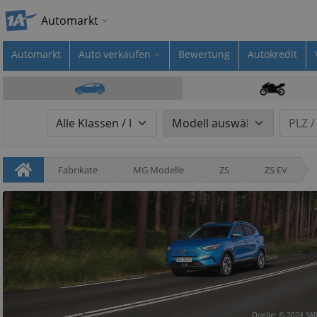
Automarkt
Automarkt
Auto verkaufen
Bewertung
Autokredit
Fabrikate
MG Modelle
ZS
ZS EV
Quelle: © 2024 SA