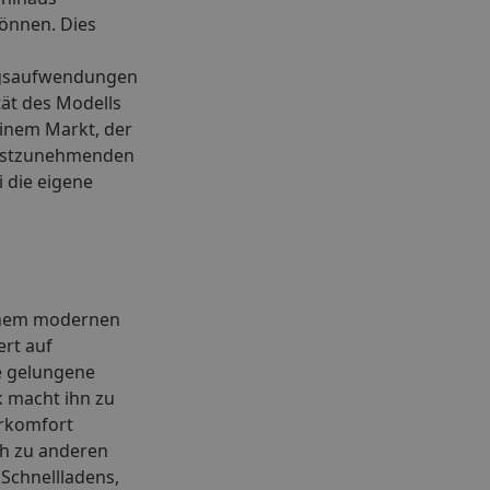
können. Dies
ungsaufwendungen
tät des Modells
einem Markt, der
ernstzunehmenden
 die eigene
einem modernen
ert auf
ne gelungene
k macht ihn zu
hrkomfort
ch zu anderen
 Schnellladens,