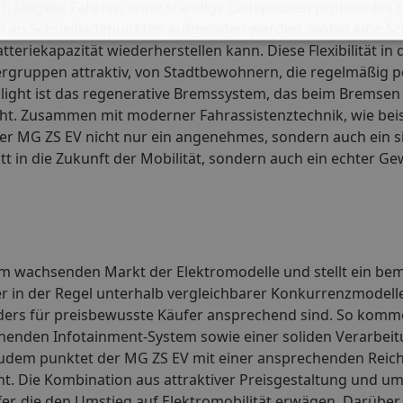
ch längere Fahrten ohne ständige Ladepausen problemlos m
ch an Schnellladepunkten aufgeladen werden, wobei eine Sc
teriekapazität wiederherstellen kann. Diese Flexibilität in 
rgruppen attraktiv, von Stadtbewohnern, die regelmäßig pe
ghlight ist das regenerative Bremssystem, das beim Bremsen
öht. Zusammen mit moderner Fahrassistenztechnik, wie bei
er MG ZS EV nicht nur ein angenehmes, sondern auch ein s
tt in die Zukunft der Mobilität, sondern auch ein echter Gew
t im wachsenden Markt der Elektromodelle und stellt ein b
er in der Regel unterhalb vergleichbarer Konkurrenzmodelle 
nders für preisbewusste Käufer ansprechend sind. So komm
nden Infotainment-System sowie einer soliden Verarbeitu
Zudem punktet der MG ZS EV mit einer ansprechenden Reich
cht. Die Kombination aus attraktiver Preisgestaltung und u
er, die den Umstieg auf Elektromobilität erwägen. Darüber