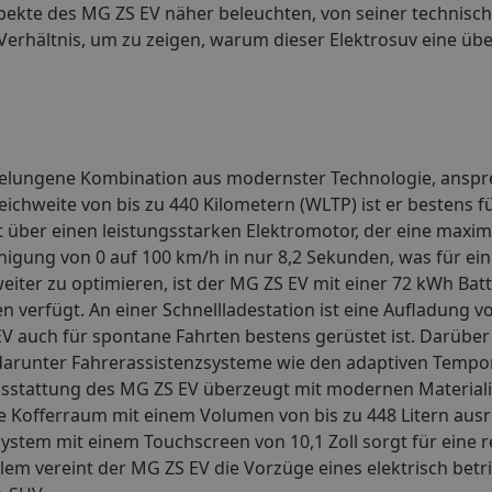
spekte des MG ZS EV näher beleuchten, von seiner technisc
-Verhältnis, um zu zeigen, warum dieser Elektrosuv eine ü
ne gelungene Kombination aus modernster Technologie, ans
Reichweite von bis zu 440 Kilometern (WLTP) ist er bestens 
t über einen leistungsstarken Elektromotor, der eine maxim
unigung von 0 auf 100 km/h in nur 8,2 Sekunden, was für ei
weiter zu optimieren, ist der MG ZS EV mit einer 72 kWh Batt
 verfügt. An einer Schnellladestation ist eine Aufladung vo
V auch für spontane Fahrten bestens gerüstet ist. Darüber 
 darunter Fahrerassistenzsysteme wie den adaptiven Tempo
ausstattung des MG ZS EV überzeugt mit modernen Material
 Kofferraum mit einem Volumen von bis zu 448 Litern ausre
system mit einem Touchscreen von 10,1 Zoll sorgt für eine 
lem vereint der MG ZS EV die Vorzüge eines elektrisch bet