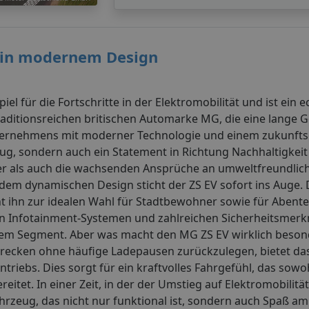
ät in modernem Design
l für die Fortschritte in der Elektromobilität und ist ein e
aditionsreichen britischen Automarke MG, die eine lange G
nternehmens mit moderner Technologie und einem zukunfts
eug, sondern auch ein Statement in Richtung Nachhaltigkei
r als auch die wachsenden Ansprüche an umweltfreundlich
d dem dynamischen Design sticht der ZS EV sofort ins Auge.
t ihn zur idealen Wahl für Stadtbewohner sowie für Abenteu
en Infotainment-Systemen und zahlreichen Sicherheitsmerk
inem Segment. Aber was macht den MG ZS EV wirklich beso
Strecken ohne häufige Ladepausen zurückzulegen, bietet d
triebs. Dies sorgt für ein kraftvolles Fahrgefühl, das sowo
itet. In einer Zeit, in der der Umstieg auf Elektromobilit
hrzeug, das nicht nur funktional ist, sondern auch Spaß a