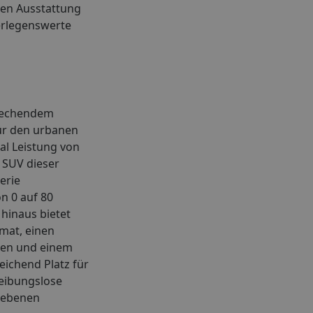
hen Ausstattung
berlegenswerte
prechendem
für den urbanen
al Leistung von
n SUV dieser
erie
n 0 auf 80
hinaus bietet
mat, einen
ien und einem
ichend Platz für
reibungslose
riebenen