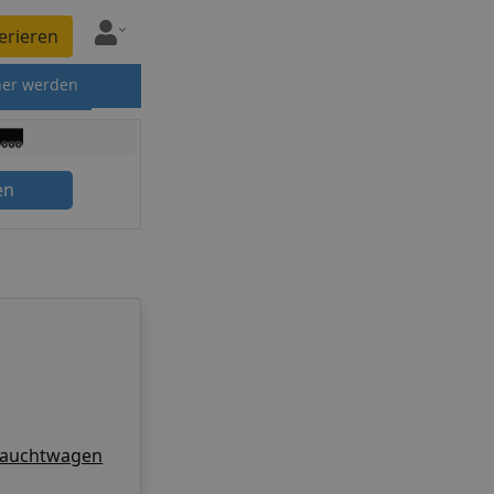
erieren
ner werden
en
rauchtwagen