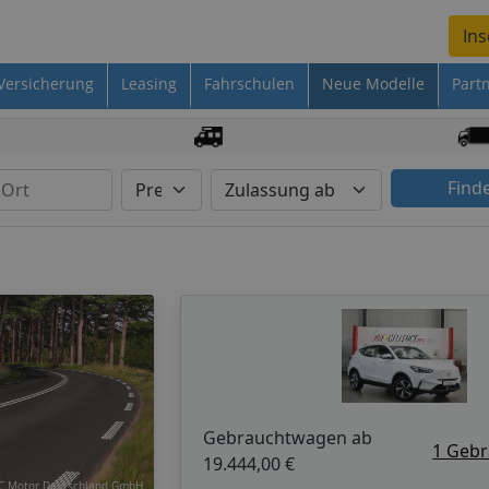
Ins
Versicherung
Leasing
Fahrschulen
Neue Modelle
Part
Find
Gebrauchtwagen ab
1 Geb
19.444,00 €
IC Motor Deutschland GmbH